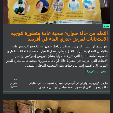
مدونة
التعلم من حالة طوارئ صحية عامة متطورة لتوجيه
الاستجابات لمرض جدري الماء في أفريقيا
مع استمرار انتشار فيروس إمبوكس داخل جمهورية الكونغو الديمقراطية
والبلدان المجاورة، يتزايد القلق بشأن أفضل السبل للاستجابة لحالة الطوارئ
الصحية العامة الثانية التي تثير قلقاً دولياً بشأن فيروس إمبوكس. وتشير
الأبحاث التي أجريت في نيجيريا خلال أول حالة طوارئ صحية عامة مثيرة للقلق
الدولي إلى أهمية إشراك وجهات نظر المجتمع المحلي المتضرر.
محور غرب أفريقيا
20
مايكل كونوجي، أولوفونكي أديجوكي، ميغان شميدت ساني، هايلي
مارس
ماكجريجور، أكاني لوانسون، سيد عباس، أيوديلي جيغيدي
2025