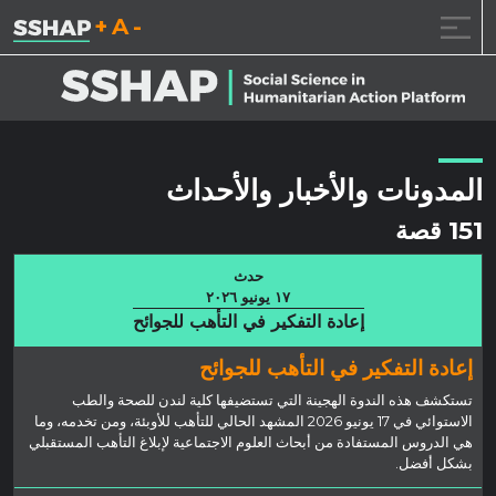
تقليل حجم الخط.
إعادة ضبط حجم الخ
زيادة حجم ال
خطى الى المحتوى
المدونات والأخبار والأحداث
151 قصة
حدث
١٧ يونيو ٢٠٢٦
إعادة التفكير في التأهب للجوائح
إعادة التفكير في التأهب للجوائح
تستكشف هذه الندوة الهجينة التي تستضيفها كلية لندن للصحة والطب
الاستوائي في 17 يونيو 2026 المشهد الحالي للتأهب للأوبئة، ومن تخدمه، وما
هي الدروس المستفادة من أبحاث العلوم الاجتماعية لإبلاغ التأهب المستقبلي
بشكل أفضل.