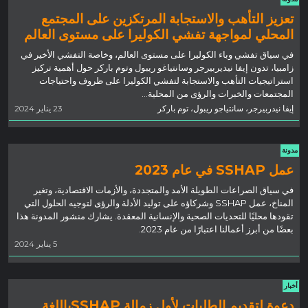
تعزيز التأهب والاستجابة المرتكزين على المجتمع
المحلي لمواجهة تفشي الكوليرا على مستوى العالم
في سياق تفشي وباء الكوليرا على مستوى العالم، وخاصة التفشي الأخير في
زامبيا، تدون إيفا نيديربيرجر وسانتياغو ريبول وتوم باركر حول أهمية تركيز
استراتيجيات التأهب والاستجابة لتفشي الكوليرا على ظروف واحتياجات
المجتمعات والخبرات والرؤى من المحلية…
إيفا نيدربيرجر، سانتياجو ريبول، توم باركر
23 يناير 2024
مدونة
عمل SSHAP في عام 2023
في سياق الصراعات الطويلة الأمد والمتجددة، والأزمات الاقتصادية، وتغير
المناخ، عمل SSHAP وشركاؤه على توليد الأدلة والرؤى لتوجيه الحلول التي
تقودها محليًا للتحديات الصحية والإنسانية المعقدة. يشارك منشور المدونة هذا
بعضًا من أبرز أعمالنا اعتبارًا من عام 2023.
5 يناير 2024
أخبار
دعوة لتقديم الطلبات لأول زمالة SSHAPباللغة