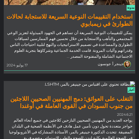
مدونة
استخدام التقييمات النوعية السريعة للاستجابة لحالات
الطوارئ في زيمبابوي
يمكن للتقييمات النوعية السريعة أن تساهم في الجهود المبذولة لتعزيز الوعي
المجتمعي والتأهب والاستجابة من خلال تحسين فهم الممارسين لسياقات
الطوارئ والمساعدة في تصميم الاستراتيجيات والنهج لتلبية احتياجات الناس
وقدراتهم وآليات المرونة. قامت الخدمة الجماعية وشركاؤها بتجربة العلوم
الاجتماعية الشاملة والمفتوحة المصدر ...
جينجر أ. جونسون
17 يوليو 2024
أخبار
التغلب على العوائق: دمج المهنيين الصحيين اللاجئين
من جنوب السودان في القوى العاملة في أوغندا
2024.6.21
يواجه العديد من المهنيين الصحيين النازحين كلاجئين في جميع أنحاء العالم
حواجز متعددة تحول دون تأمين عمل هادف في الأنظمة الصحية في البلدان
المضيفة. تتحدث الدكتورة جينيفر بالمر، الأستاذة المشاركة في الأنثروبولوجيا
في الصحة العالمية بكلية لندن للصحة والطب الاستوائي وعضو فريق