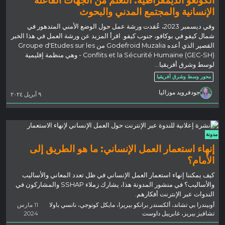
الإنسانية والمجتمع المدني والبحوث
وفي ديسمبر 2023، عُقدت ورشة عمل حول الوضع الأمني المتدهور في
شمال كيفو في بوكافو، جنوب كيفو. اقرأ المزيد عن ورشة العمل في هذا الخبر
القصير الذي أعده Godefroid Muzalia من Groupe d'Etudes sur les
Conflits et la Sécurité Humaine (GEC-SH) - وهي منظمة إقليمية
لوسط وشرق أفريقيا...
محور وسط وشرق أفريقيا
جودفرويد موزاليا
٩ أبريل ٢٠٢٤
مدونة
إنهاء استعمار العمل الإنساني: ما هو الطريق إلى
الأمام؟
كيف يمكننا إنهاء استعمار العمل الإنساني في ظل تعدد المعاني والأساليب
والأساليب؟ في منشور المدونة هذا، يشارك زملاء SSHAP والمشاركون في
الندوات عبر الإنترنت أفكارهم.
أوبيندرا بي تشاند، ألكسندر برانكو بيريرا، مايكل كونوجي، نانسي باولا
11 مارس
تشافيز بيريز، غابرييل داوست
2024