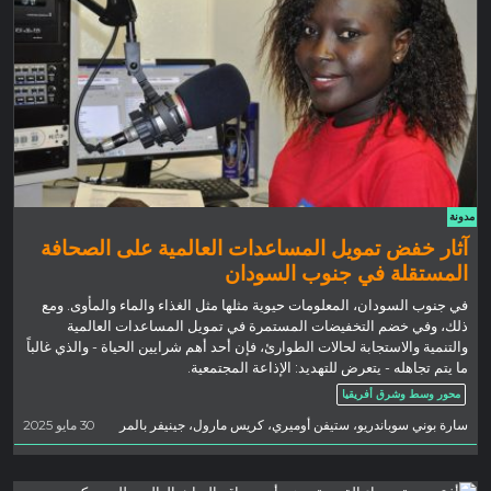
مدونة
آثار خفض تمويل المساعدات العالمية على الصحافة
المستقلة في جنوب السودان
في جنوب السودان، المعلومات حيوية مثلها مثل الغذاء والماء والمأوى. ومع
ذلك، وفي خضم التخفيضات المستمرة في تمويل المساعدات العالمية
والتنمية والاستجابة لحالات الطوارئ، فإن أحد أهم شرايين الحياة - والذي غالباً
ما يتم تجاهله - يتعرض للتهديد: الإذاعة المجتمعية.
محور وسط وشرق أفريقيا
سارة بوني سوباندريو، ستيفن أوميري، كريس مارول، جينيفر بالمر
30 مايو 2025