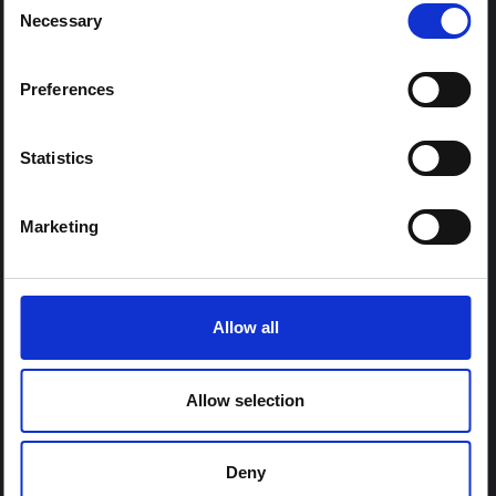
الأدلة.
Necessary
Selection
جينجر أ. جونسون
9 ديسمبر 2024
Preferences
أخبار
ندوة عبر الإنترنت لمشروع SSHAP: حشد العلوم
Statistics
الاجتماعية من أجل العمل الإنساني – رؤى ودروس
2024.11.27
أهم الدروس المستفادة بشأن حشد الأدلة والخبرات بشأن الأبعاد الاجتماعية
Marketing
لتفشي الأمراض وحالات الطوارئ الصحية والأزمات الإنسانية لتحسين
الاستعداد والاستجابة.
Allow all
Allow selection
Deny