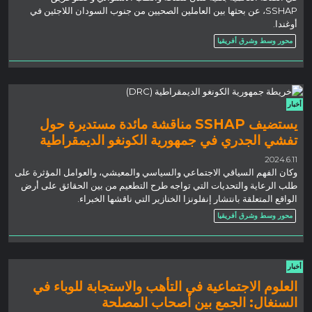
SSHAP، عن بحثها بين العاملين الصحيين من جنوب السودان اللاجئين في
أوغندا.
محور وسط وشرق أفريقيا
أخبار
يستضيف SSHAP مناقشة مائدة مستديرة حول
تفشي الجدري في جمهورية الكونغو الديمقراطية
2024.6.11
وكان الفهم السياقي الاجتماعي والسياسي والمعيشي، والعوامل المؤثرة على
طلب الرعاية والتحديات التي تواجه طرح التطعيم من بين الحقائق على أرض
الواقع المتعلقة بانتشار إنفلونزا الخنازير التي ناقشها الخبراء.
محور وسط وشرق أفريقيا
أخبار
العلوم الاجتماعية في التأهب والاستجابة للوباء في
السنغال: الجمع بين أصحاب المصلحة