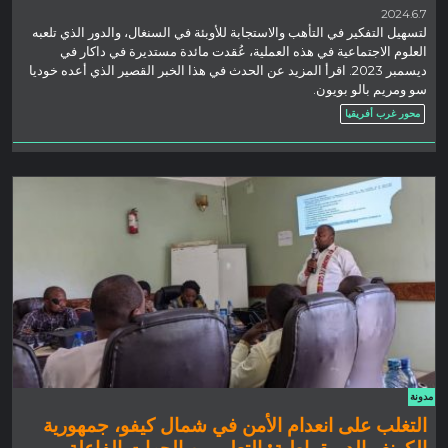
2024.6.7
لتسهيل التفكير في التأهب والاستجابة للأوبئة في السنغال، والدور الذي تلعبه
العلوم الاجتماعية في هذه العملية، عُقدت مائدة مستديرة في داكار في
ديسمبر 2023. اقرأ المزيد عن الحدث في هذا الخبر القصير الذي أعده خوديا
سو ومريم بالو بويون.
محور غرب أفريقيا
مدونة
التغلب على انعدام الأمن في شمال كيفو، جمهورية
الكونغو الديمقراطية: التعلم من الجهات الفاعلة