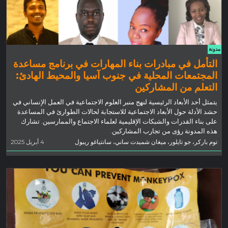
مدونة
التأمل في مبادرات بناء المهارات في برنامج مساعدة
المجتمعات المحلية في جنوب آسيا والمحيط الهادئ:
التعلم من المشاركين
يتمثل أحد الأبعاد الرئيسية لنهج منبر العلوم الاجتماعية في العمل الإنساني في
حشد الأدلة حول الأبعاد الاجتماعية للاستجابة لحالات الطوارئ في المساعدة
على بناء القدرات والشبكات الإقليمية لعلماء الاجتماع والممارسين. تشارك
هذه المدونة رؤى من تجارب المشاركين.
توم باركر، جو تايلور، ميغان شميدت ساني، سانتياغو ريبول
4 أبريل 2025