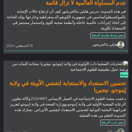
عدم المساواة العالمية لا تزال قائمة
في هذه المدونة، تدرس هايلي ماكجريجور كيف أن ارتفاع حالات الإصابة
بالموكسيفلوكساسين في جمهورية الكونغو الديمقراطية وخارجها يؤكد الحاجة
إلى اتخاذ إجراءات عالمية عاجلة وأنظمة صحية أقوى واستثمار مستمر في
الاستعداد للأوبئة.
محور وسط وشرق أفريقيا
هايلي ماكجريجور
19 أغسطس 2024
مدونة
تحسين الاستعداد والاستجابة لتفشي الأوبئة في ولاية
إينوجو، نيجيريا
دعمت منصة العلوم الاجتماعية في العمل الإنساني (SSHAP) وكالة تطوير
الرعاية الصحية الأولية في ولاية إينوجو ووزارة الصحة في ولاية إينوجو لتعزيز
قدراتهما البحثية النوعية لتحسين الاستعداد لتفشي الأمراض. تشارك هذه
المدونة التعلم من هذه العملية.
محور غرب أفريقيا
جو تايلور