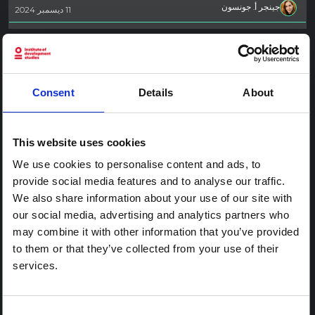
جينجر أ. جونسون
11 ديسمبر 2024
مدونة
توفير الموارد والتخطيط لتقييمات العلوم الاجتماعية
للاستجابة للطوارئ
Consent
Details
About
تتناول هذه المقالة الثانية من سلسلة من خمسة أجزاء من المدونة كيفية
الدعوة إلى ممارسات جيدة في العلوم الاجتماعية. تقدم السلسلة نصائح
لعلماء الاجتماع للتواصل بشكل أفضل مع المستجيبين والمخططين الإنسانيين
This website uses cookies
في الدعوة إلى الاستجابة للطوارئ المستندة إلى الأدلة.
We use cookies to personalise content and ads, to
جينجر أ. جونسون
10 ديسمبر 2024
provide social media features and to analyse our traffic.
We also share information about your use of our site with
مدونة
our social media, advertising and analytics partners who
تعزيز قيمة الأساليب النوعية للاستجابة لحالات
may combine it with other information that you’ve provided
الطوارئ
to them or that they’ve collected from your use of their
services.
تشكل الاقتراحات حول كيفية الرد على الأسئلة المتعلقة بمنهجيات العلوم
الاجتماعية الجزء الأول من سلسلة من خمسة أجزاء من المدونات. تقدم
السلسلة نصائح لعلماء الاجتماع للتواصل بشكل أفضل مع المستجيبين
والمخططين الإنسانيين في الدعوة إلى الاستجابة للطوارئ المستندة إلى
Consent