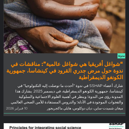
مدونة
“شواغل أفريقيا هي شواغل عالمية”: مناقشات في
ندوة حول مرض جدري القرود في كينشاسا، جمهورية
الكونغو الديمقراطية
شارك أعضاء SSHAP في ندوة "أحدث ما توصلت إليه التكنولوجيا" في
كينشاسا، جمهورية الكونغو الديمقراطية، في ديسمبر 2025. يشارك هذا
المدونة رؤى من الندوة؛ وينظر في أهمية العلوم الاجتماعية والسلوكية
والفجوات الموجودة في الأدلة؛ والدروس المستفادة للأمن الصحي العالمي.
ميغان شميدت-ساين، ديان دوكلوس، هايلي ماكجريجور
10 فبراير 2026