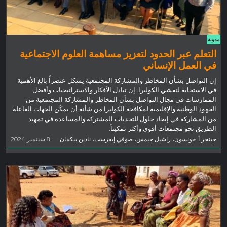
مدونة
التعلم عبر الحدود لتعزيز مساهمة العلوم الاجتماعية
في العمل الإنساني
إن التواصل بشأن المخاطر والمشاركة المجتمعية يشكل عنصراً بالغ الأهمية
في الاستجابة لتفشي الكوليرا. إن تبادل الأفكار والاستراتيجيات وأفضل
الممارسات في مجال التواصل بشأن المخاطر والمشاركة المجتمعية من
الجهود الوطنية والإقليمية لمكافحة الكوليرا من شأنه أن يمكّن الجهات الفاعلة
من المشاركة في إيجاد حلول للتحديات المشتركة والمساعدة في تمهيد
الطريق نحو مجتمعات أقوى وأكثر تمكيناً.
جينجر أ. جونسون، راشيل جيمس، صوفي إيفرست، نادين بيكمان
8 سبتمبر 2024