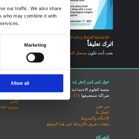
se our traffic. We also share
ers who may combine it with
 services.
آخر الملاحة
Apply now for the ARHE 2022 Policy Brief Award
اترك تعليقاً
Marketing
يجب أنت تكون
مسجل الدخول
لتضيف تعليقاً.
حول إس إس إتش إيه بي
اتصل بنا
Allow all
منصة العلوم الاجتماعية في العمل الإنساني هي
بلو سكاي
شراكة تستضيفها
IDS
صفحة لينكد
إكس
من نحن
منتدى SSHAP
اتصل بنا
الأحكام والشروط
ملفات تعريف الارتباط على هذا الموقع
الشركاء