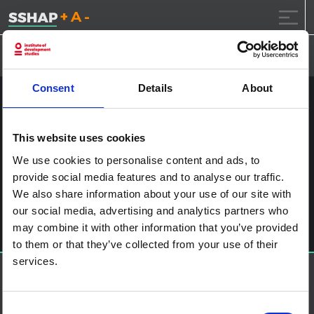
تقليل حجم الخط.
إعادة ضبط حجم الخ
زيادة حجم ال
خطى الى المحتوى
Consent
Details
About
معبر بيت بريد الحدودي 1
This website uses cookies
نشر على
2021.1.7
(2021.1.7)
بواسطة
ssia_admin
We use cookies to personalise content and ads, to
provide social media features and to analyse our traffic.
آخر الملاحة
Can Zimbabwe survive a second wave of COVID-19?
We also share information about your use of our site with
اترك تعليقاً
our social media, advertising and analytics partners who
يجب أنت تكون
مسجل الدخول
لتضيف تعليقاً.
may combine it with other information that you’ve provided
to them or that they’ve collected from your use of their
services.
حول إس إس إتش إيه بي
منصة العلوم الاجتماعية في العمل الإنساني هي شراكة تستضيفها
IDS
Consent