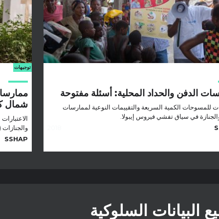
توجيهات
ات الدفن والحداد المحلية: أسئلة مفتوحة
ممارسات
شمال كي
ات للمسوحات الكمية السريعة والتقييمات النوعية لممارسات
الجنازة في سياق تفشي فيروس إيبولا.
الاعتبارات 
S
2018
والجنازات (
SSHAP
ع البيانات السلوكية