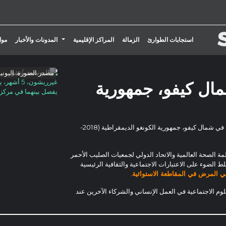
تبديل القائمة المنسدلة
استجابات الطوارئ
الزمالة
المراكز الإقليمية
المدونات والأخبار
موا
مصدر الصورة: اليوني
غيرريشون،
ال كيفو، جمهورية
يفصل بينهما في مركز عل
تجمع هذه الصفحة الإحاطات ذات الصلة بتفشي فيروس إيبولا مؤخرًا في شمال كيفو، جمهورية الكونغو الديمقراطية (2018-
 الصحة العالمية والاتحاد الدولي لجمعيات الصليب الأحمر
ط الضوء على الاعتبارات الاجتماعية والثقافية الرئيسية
 المرض في المقاطعة الاستوائية
.
الاجتماعية في العمل الإنساني والشركاء الآخرين عند