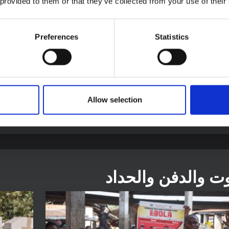
 provided to them or that they’ve collected from your use of their
توجيهات
Preferences
Statistics
 العقلية والدعم النفسي الاجتماعي، شمال
تغيير ا
 جمهورية الكونغو الديمقراطية
منطقة غ
الديمقر
رات الرئيسية بما في ذلك التوصيات لتعزيز الصحة العقلية والاستجابة
والاجتماعية.
الاعتبارات 
Allow selection
2018
S
SSHAP
ت والدفن والحداد