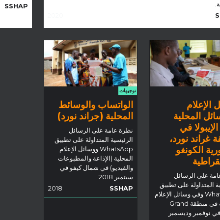
.
SSHAP
2020
S
توجيهات
 الإعلام
الواتساب والوسائط
ائل المحلية
المحلية (جراند نورد)
لإيبولا في
نظرة عامة على الرسائل
 غراند نورد،
الرئيسية المتداولة على تطبيق
ية الكونغو
WhatsApp ووسائل الإعلام
المحلية (الإذاعة والمطبوعات
قراطية
والفيديو) في شمال كيفو في
امة على الرسائل
سبتمبر 2018.
ة المتداولة على تطبيق
2018
SSHAP
WhatsApp وفي وسائل الإعلام
المحلية في منطقة Grand
Nor في نوفمبر وديسمبر