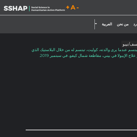
تقليل حجم الخط.
إعادة ضبط حجم الخط.
زيادة حجم الخط.
تبديل القائمة المنسدلة
رد
من نحن
العربية
سف/نيبو
 5 أشهر، يبتسم عندما يرى والدته، كوليت، تبتسم له من خلال البلاستيك الذي
اج الإيبولا في بيني، مقاطعة شمال كيفو، في سبتمبر 2019.