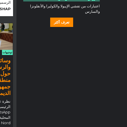
الرسمية
اعتبارات من تفشي الإيبولا والكوليرا والأنفلونزا
SHAP
والسارس
تعرف أكثر
توجيهات
وسائل
والرس
حول ا
منطقة
جمهور
الديم
نظرة ع
الرئيسي
d