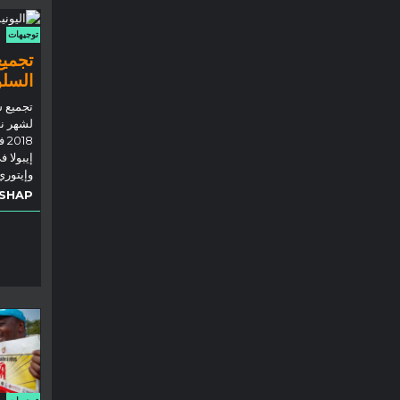
توجيهات
تجميع
السلو
تجميع س
لشهر نو
18
إيبولا 
وإيتوري
SHAP