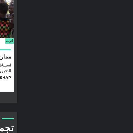
أدوات
ممارس
استبيان
الدفن و
SHAP
تجمي