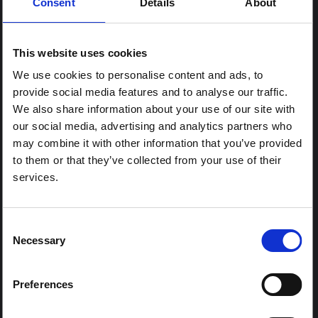
Consent
Details
About
الديمقراطية
الاعتبارات الرئيسية والتوصيات الفورية المتعلقة بالمشاركة المجتمعية.
2018
SSHAP
This website uses cookies
We use cookies to personalise content and ads, to
provide social media features and to analyse our traffic.
We also share information about your use of our site with
our social media, advertising and analytics partners who
may combine it with other information that you’ve provided
to them or that they’ve collected from your use of their
services.
Consent
توجيهات
Necessary
Selection
ممارسات الدفن والجنازة والحداد في مقاطعة شمال
كيفو، جمهورية الكونغو الديمقراطية
الاعتبارات الاجتماعية والثقافية الرئيسية للأحداث المتعلقة بالوفاة والدفن
Preferences
والجنازات (الطقوس أو الاحتفالات) والحداد.
2018
SSHAP