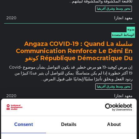
للأقنعة المكشوفة والمكشوفة لبيئتهم…
محور وسط وشرق أفريقيا
معهد انجازا
2020
مدونة
الوسائط المتعددة
سلسلة Angaza COVID-19 : Quand La
Communication Renforce Le Déni En
République Démocratique Du كونغو
إن مرض كوفيد-19 هو مرض خطير. قد يكون التواصل بشأن موضوع Covid-
19 أكثر خطورة إذا لم يكن متماسكًا. يمكن للتواصل أن يثير عددًا كبيرًا من
ردود الفعل ويخلق تأثيرًا سلبيًا/إيجابيًا على قبول المرض…
محور وسط وشرق أفريقيا
معهد انجازا
2020
ورقة بحثية
تقييم نوعي لأنشطة الاستجابة الوقائية لكوفيد-19 في
جنوب كيفو، جمهورية الكونغو الديمقراطية
Consent
Details
About
الهدف: في هذا التقييم لبرامج الاستجابة الوقائية لكوفيد-19 في جنوب كيفو،
جمهورية الكونغو الديمقراطية، كنا نهدف إلى استكشاف فهم المجتمع