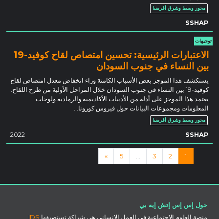
محور وسط وشرق أفريقيا
SSHAP
توجيهات
الاعتبارات الرئيسية: تحسين امتصاص لقاح كوفيد-19
بين النساء في جنوب السودان
يستكشف هذا الموجز بعض الأسباب الكامنة وراء انخفاض معدل امتصاص لقاح
كوفيد-19 بين النساء في جنوب السودان خلال المراحل الأولية من طرح اللقاح.
يعتمد هذا الموجز على أدلة من الأدبيات الأكاديمية والرمادية ولوحات
المعلومات ومجموعات البيانات حول فيروس كورونا...
محور وسط وشرق أفريقيا
2022
SSHAP
الملاحة المشاركات
»
5
…
3
2
1
حول إس إس إتش إيه بي
منصة العلوم الاجتماعية في العمل الإنساني هي شراكة تستضيفها
IDS