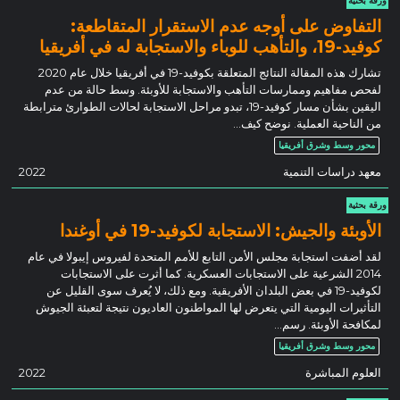
ورقة بحثية
التفاوض على أوجه عدم الاستقرار المتقاطعة:
كوفيد-19، والتأهب للوباء والاستجابة له في أفريقيا
تشارك هذه المقالة النتائج المتعلقة بكوفيد-19 في أفريقيا خلال عام 2020
لفحص مفاهيم وممارسات التأهب والاستجابة للأوبئة. وسط حالة من عدم
اليقين بشأن مسار كوفيد-19، تبدو مراحل الاستجابة لحالات الطوارئ مترابطة
من الناحية العملية. نوضح كيف…
محور وسط وشرق أفريقيا
معهد دراسات التنمية
2022
ورقة بحثية
الأوبئة والجيش: الاستجابة لكوفيد-19 في أوغندا
لقد أضفت استجابة مجلس الأمن التابع للأمم المتحدة لفيروس إيبولا في عام
2014 الشرعية على الاستجابات العسكرية. كما أثرت على الاستجابات
لكوفيد-19 في بعض البلدان الأفريقية. ومع ذلك، لا يُعرف سوى القليل عن
التأثيرات اليومية التي يتعرض لها المواطنون العاديون نتيجة لتعبئة الجيوش
لمكافحة الأوبئة. رسم…
محور وسط وشرق أفريقيا
العلوم المباشرة
2022