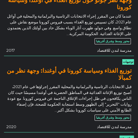
كورونا
عندما كان من المقرر إجراء الانتخابات الرئاسية والبرلمانية والمحلية في أوائل
عام 2021، كان تسييس توزيع الغذاء بسبب فيروس كورونا موضع نقاش على
نطاق واسع. وفي جولو، ظهرت آثار الوباء بشكل حاد بين أولئك الذين يعتمدون
على الإغاثة الغذائية. الحكومة المركزية…
محور وسط وشرق أفريقيا
مدرسة لندن للاقتصاد
2017
توجيهات
توزيع الغذاء وسياسة كورونا في أوغندا: وجهة نظر من
كمبالا
قبل الانتخابات الرئاسية والبرلمانية والمحلية المقرر إجراؤها في عام 2021،
أصبح توزيع الإغاثة الغذائية في المناطق الحضرية في أوغندا مسيسًا حيث كان
الناس يكافحون في ظل إجراءات الإغلاق الناجمة عن فيروس كورونا. مع عودة
روايات "التحرير" إلى الظهور وسط استجابة الحكومة للصحة، فإن إضفاء
الطابع الأمني على سياسات كورونا بشكل أكبر...
محور وسط وشرق أفريقيا
مدرسة لندن للاقتصاد
2020