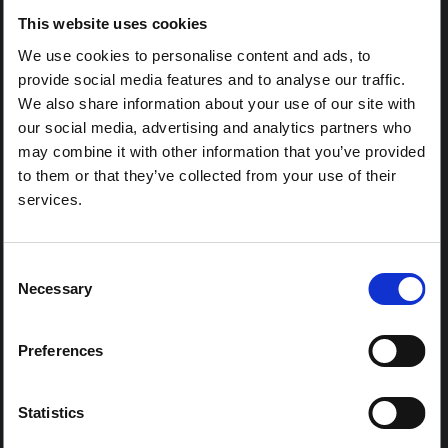
لكوفيد-19، وتقييم النجاحات التشغيلية والتحديات التي واجهتها أنشطة
This website uses cookies
الاستجابة لكوفيد-19، وتحديد العوائق التي تحول دون ممارسة…
We use cookies to personalise content and ads, to
محور وسط وشرق أفريقيا
provide social media features and to analyse our traffic.
مدبي
2022
We also share information about your use of our site with
our social media, advertising and analytics partners who
ورقة بحثية
may combine it with other information that you’ve provided
الاستجابات للأزمات والفرص والسلطة العامة خلال
الموجة الأولى من فيروس كورونا في أوغندا
to them or that they’ve collected from your use of their
وجمهورية الكونغو الديمقراطية وجنوب السودان
services.
وقد ركزت المناقشات حول الاستجابات الأفريقية لكوفيد-19 على الدولة
وداعميها الدوليين. ولا يُعرف الكثير عن نطاق أوسع من السلطات العامة، بما
Consent
في ذلك الزعماء والعاملين في المجال الإنساني والعصابات الإجرامية
Necessary
والجماعات المسلحة. تبحث هذه الورقة في كيفية انتشار الوباء…
Selection
محور وسط وشرق أفريقيا
مكتبة وايلي على الانترنت
2021
Preferences
أخبار
ملخص SSHAP حول عدم الثقة في اللقاحات يفوز
Statistics
بجائزة موجز السياسات ARHE لعام 2022