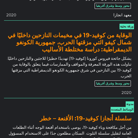
محور وسط وشرق أفريقيا
معهد انجازا
2020
ورقة بحثية
الوقاية من كوفيد-19 في مخيمات النازحين داخليًا في
شمال كيفو التي مزقتها الحرب، جمهورية الكونغو
الديمقراطية: دراسة مختلطة الأساليب
يشكل جائحة فيروس كورونا (كوفيد-19) تهديدًا خطيرًا للاجئين والنازحين داخليًا.
تناولت هذه الورقة المعرفة والمواقف والممارسات فيما يتعلق بالوقاية من
كوفيد-19 بين النازحين في شرق جمهورية الكونغو الديمقراطية التي مزقتها
الحرب.
محور وسط وشرق أفريقيا
2020
مدونة
الوسائط المتعددة
سلسلة أنجازا كوفيد-19: الأقنعة – خطر
من أجل مكافحة وباء كوفيد-19، يوصى باستخدام أقنعة الوجه أثناء الطلعات
العامة لتقليل سلسلة التلوث. السكان مطلعون جدًا على الاستخدام المسؤول