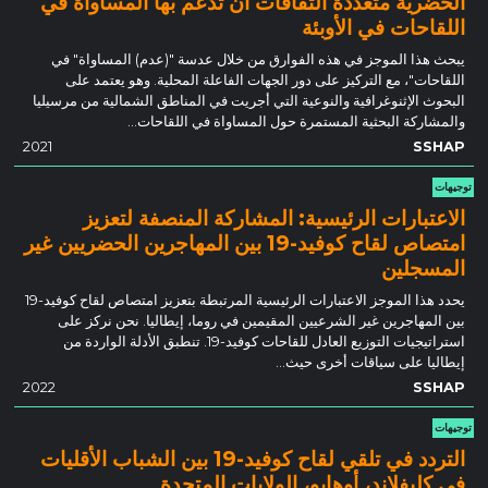
الحضرية متعددة الثقافات أن تدعم بها المساواة في
اللقاحات في الأوبئة
يبحث هذا الموجز في هذه الفوارق من خلال عدسة "(عدم) المساواة" في
اللقاحات"، مع التركيز على دور الجهات الفاعلة المحلية. وهو يعتمد على
البحوث الإثنوغرافية والنوعية التي أجريت في المناطق الشمالية من مرسيليا
والمشاركة البحثية المستمرة حول المساواة في اللقاحات...
2021
SSHAP
توجيهات
الاعتبارات الرئيسية: المشاركة المنصفة لتعزيز
امتصاص لقاح كوفيد-19 بين المهاجرين الحضريين غير
المسجلين
يحدد هذا الموجز الاعتبارات الرئيسية المرتبطة بتعزيز امتصاص لقاح كوفيد-19
بين المهاجرين غير الشرعيين المقيمين في روما، إيطاليا. نحن نركز على
استراتيجيات التوزيع العادل للقاحات كوفيد-19. تنطبق الأدلة الواردة من
إيطاليا على سياقات أخرى حيث...
2022
SSHAP
توجيهات
التردد في تلقي لقاح كوفيد-19 بين الشباب الأقليات
في كليفلاند، أوهايو، الولايات المتحدة