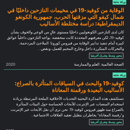
ورقة بحثية
الوقاية من كوفيد-19 في مخيمات النازحين داخليًا في
شمال كيفو التي مزقتها الحرب، جمهورية الكونغو
الديمقراطية: دراسة مختلطة الأساليب
كان لدى النازحين الكونغوليين داخليًا مستوى عالٍ من الوعي والخوف بشأن
كوفيد-19، لكن معرفتهم المحددة كانت منخفضة. يواجه النازحون داخلياً عوائق
كبيرة أمام تنفيذ تدابير الوقاية من فيروس كورونا: الملاجئ المزدحمة،
والتحركات المتكررة داخل وخارج المخيم للعمل، ونقص...
محور وسط وشرق أفريقيا
الصحة العالمية: العلم والممارسة
2020
ورقة بحثية
كوفيد-19 والبحث في السياقات المتأثرة بالصراع:
الأساليب البعيدة ورقمنة المعاناة
تستكشف هذه المذكرة البحثية التحديات الأخلاقية الملحة المرتبطة بزيادة
استخدام المنصات عبر الإنترنت للأبحاث الحساسة حول البيئات المتأثرة
بالصراع منذ ظهور فيروس كوفيد-19. نحن نرى أن نقل الأبحاث عبر الإنترنت
و"رقمنة المعاناة" يخاطران بتقليل تعقيد العلاقات الاجتماعية...
محور وسط وشرق أفريقيا