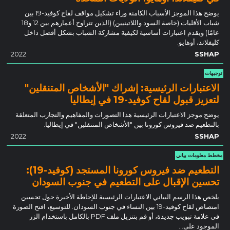
يوضح هذا الموجز الأسباب الكامنة وراء تشكيل مواقف لقاح كوفيد-19 بين
شباب الأقليات (خاصة السود واللاتينيين) (الذين تتراوح أعمارهم بين 12 و18
عامًا) ويقدم اعتبارات أساسية لكيفية مشاركة الشباب بشكل أفضل داخل
كليفلاند، أوهايو.
2022
SSHAP
توجيهات
الاعتبارات الرئيسية: إشراك "الأشخاص المتنقلين"
لتعزيز قبول لقاح كوفيد-19 في إيطاليا
يوضح موجز الاعتبارات الرئيسية هذا التصورات والمفاهيم والتجارب المتعلقة
بالتطعيم ضد فيروس كورونا بين "الأشخاص المتنقلين" في إيطاليا.
2022
SSHAP
مخطط معلومات بياني
التطعيم ضد فيروس كورونا المستجد (كوفيد-19):
تحسين الإقبال على التطعيم في جنوب السودان
يلخص هذا الرسم البياني الاعتبارات الرئيسية للإحاطة الأخيرة حول تحسين
امتصاص لقاح كوفيد-19 بين النساء في جنوب السودان. للتوسيع، افتح الصورة
في علامة تبويب جديدة، أو قم بتنزيل ملف PDF بالكامل باستخدام الزر
الموجود على...