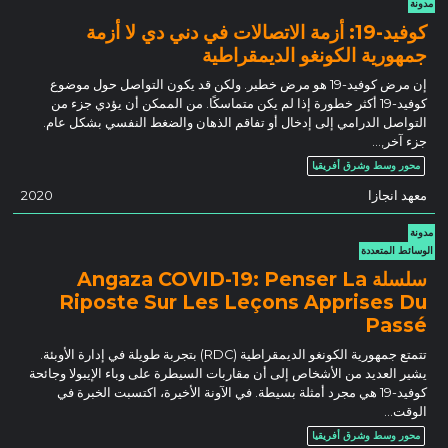
مدونة
كوفيد-19: أزمة الاتصالات في دني دي لا أزمة
جمهورية الكونغو الديمقراطية
إن مرض كوفيد-19 هو مرض خطير. ولكن قد يكون التواصل حول موضوع
كوفيد-19 أكثر خطورة إذا لم يكن متماسكًا. من الممكن أن يؤدي جزء من
التواصل الدرامي إلى إدخال أو تفاقم الذهان والضغط النفسي بشكل عام.
جزء آخر,…
محور وسط وشرق أفريقيا
معهد انجازا
2020
مدونة
الوسائط المتعددة
سلسلة Angaza COVID-19: Penser La
Riposte Sur Les Leçons Apprises Du
Passé
تتمتع جمهورية الكونغو الديمقراطية (RDC) بتجربة طويلة في إدارة الأوبئة.
يشير العديد من الأشخاص إلى أن مقاربات السيطرة على وباء الإيبولا وجائحة
كوفيد-19 هي مجرد أمثلة بسيطة. في الآونة الأخيرة، اكتسبت الخبرة في
الوقت…
محور وسط وشرق أفريقيا