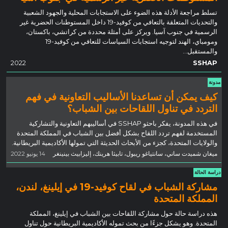
تسلط مراجعة الأدلة هذه الضوء على الاستجابات المحلية والجهود الشعبية
والتحديات المتعلقة بالتعافي من كوفيد-19 داخل المستوطنات الحضرية غير
الرسمية في جنوب آسيا. ويركز على أمثلة محددة من كراتشي، باكستان،
ومومباي، الهند لتوجيه استجابات السياسات للتعافي من كوفيد-19
والمستقبل...
2022
SSHAP
مدونة
كيف يمكن أن تساعدنا الأساليب التعاونية في فهم
التردد في تناول اللقاحات بين الشباب؟
في هذه المدونة، يفكر باحثو SSHAP في أساليبهم التعاونية والتشاركية
المستخدمة لفهم تردد اللقاح بشكل أفضل بين الشباب في المملكة المتحدة
والولايات المتحدة، كجزء من الأبحاث الحديثة التي تمولها الأكاديمية البريطانية.
ميغان شميدت ساني، سانتياغو ريبول، تابيثا هرينك، إليزابيث بينينغر
14 يونيو 2022
دراسة الحالة
مشاركة الشباب في لقاح كوفيد-19 في إيلينغ، لندن،
المملكة المتحدة
هذه دراسة حالة حول مشاركة اللقاحات بين الشباب في إيلينغ، المملكة
المتحدة. وهو يشكل جزءًا من بحث تموله الأكاديمية البريطانية حول تناول