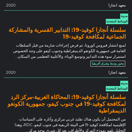
معهد انجازا
2020
مدونة
الوسائط المتعددة
سلسلة أنجازا كوفيد-19: التدابير القسرية والمشاركة
الجماعية لمكافحة كوفيد-19
لمنع انتشار فيروس كورونا، تم فرض إجراءات صارمة من قبل السلطات
العامة في جمهورية الكونغو الديمقراطية وجنوب كيفو على وجه الخصوص.
استمرار سوء هذه التدابير وتوسع الوباء، والأغلبية العظمى من السكان…
محور وسط وشرق أفريقيا
معهد انجازا
2020
مدونة
الوسائط المتعددة
سلسلة أنجازا كوفيد-19: المحاكاة الغربية-مركز الرد
لمكافحة كوفيد-19 في جنوب كيفو، جمهورية الكونغو
الديمقراطية
من المحتمل أن يكون هناك تقليد غربي مركزي وآثاره على السياسات
الإقليمية لمكافحة كوفيد 19 في البيئة الريفية في جنوب كيفو، RDC، وهذا
التحليل يلهم نموذج المركز والأطراف، بعد كل شيء، يوجد مركز…