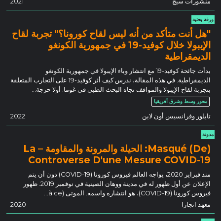
منشورات سيج
2021
ورقة بحثية
"هل أنت متأكد من أنه ليس لقاح كورونا؟" تجربة لقاح
الإيبولا خلال كوفيد-19 في جمهورية الكونغو
الديمقراطية
بدأت جائحة كوفيد-19 مع انتشار وباء الإيبولا في جمهورية الكونغو
الديمقراطية. في هذه المقالة، ندرس كيف أثر كوفيد-19 على التجارب المتعلقة
بتجربة لقاح الإيبولا والمواقف تجاه البحث الطبي في غوما. أولا حرجة…
محور وسط وشرق أفريقيا
تايلور وفرانسيس أون لاين
2022
مدونة
(De) Masqué: الحيلة والمرونة والمقاومة – La
Controverse D'une Mesure COVID-19
منذ فبراير 2020، يواجه العالم فيروس كورونا (COVID-19) دون أن يتم
الإعلان عن أول ظهور له في مدينة ووهان الصينية في نوفمبر 2019. ظهور
فيروس كورونا (COVID-19)، هو انتشاره واسمه. الموتى (à ce…
معهد انجازا
2020