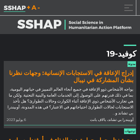
تقليل حجم الخط.
إعادة ضبط حجم الخ
زيادة حجم ال
خطى الى المحتوى
كوفيد-19
مدونة
إدراج الإعاقة في الاستجابات الإنسانية: وجهات نظرنا
بشأن المشاركة في نيبال
يواجه الأشخاص ذوو الإعاقة في جميع أنحاء العالم التمييز في حياتهم اليومية،
بما في ذلك قدرتهم على الوصول إلى الخدمات العامة والبنية التحتية. ولكن ما
هي تجارب الأشخاص ذوي الإعاقة أثناء الكوارث وحالات الطوارئ؟ هل تأخذ
الاستجابات لحالات الطوارئ احتياجاتهم في الاعتبار؟ في هذه المدونة، أوبيندرا
بي تشاند و...
أوبيندرا بي تشاند، بالاف بانت
6 يوليو 2023
توجيهات
وجهة نظر جولو حول توزيع الغذاء في أوغندا وسياسة