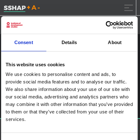
تقليل حجم الخط.
إعادة ضبط حجم الخ
زيادة حجم ال
خطى الى المحتوى
Consent
Details
About
٠٢_٣٦٩أ٩٦٤٢
نشر على
2017.1.23
(2017.1.23)
بواسطة
ssia_admin
This website uses cookies
We use cookies to personalise content and ads, to
آخر الملاحة
Managing Climate Extremes and Disasters in Africa: Lessons
provide social media features and to analyse our traffic.
from the IPCC SREX report
We also share information about your use of our site with
اترك تعليقاً
our social media, advertising and analytics partners who
يجب أنت تكون
مسجل الدخول
لتضيف تعليقاً.
may combine it with other information that you’ve provided
to them or that they’ve collected from your use of their
services.
حول إس إس إتش إيه بي
منصة العلوم الاجتماعية في العمل الإنساني هي شراكة تستضيفها
IDS