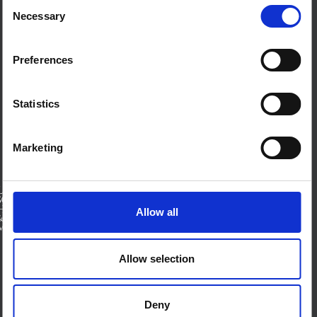
Consent
Necessary
Selection
من نحن
اتصل بنا
الأحكام والشروط
Preferences
ملفات تعريف الارتباط على هذا الموقع
اتصل بنا
Statistics
بلو سكاي
صفحة لينكدان
إكس
Marketing
منتدى SSHAP
الشركاء
Allow all
الممولين
Allow selection
Deny