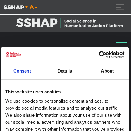
تقليل حجم الخط.
إعادة ضبط حجم الخ
زيادة حجم ال
خطى الى المحتوى
UNI167543
نشر على
2017.1.24
(2017.1.24)
بواسطة
ssia_admin
Consent
Details
About
This website uses cookies
We use cookies to personalise content and ads, to
provide social media features and to analyse our traffic.
We also share information about your use of our site with
our social media, advertising and analytics partners who
may combine it with other information that you’ve provided