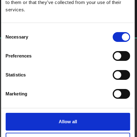
آخر الملاحة
Ethics in Epidemics, Emergencies and Disasters: Research,
to them or that they’ve collected from your use of their
Surveillance and Patient Care: Training Manual
services.
اترك تعليقاً
يجب أنت تكون
مسجل الدخول
لتضيف تعليقاً.
Consent
Necessary
Selection
حول إس إس إتش إيه بي
Preferences
منصة العلوم الاجتماعية في العمل الإنساني هي شراكة تستضيفها
IDS
من نحن
Statistics
اتصل بنا
الأحكام والشروط
ملفات تعريف الارتباط على هذا الموقع
Marketing
اتصل بنا
بلو سكاي
صفحة لينكدان
إكس
Allow all
منتدى SSHAP
الشركاء