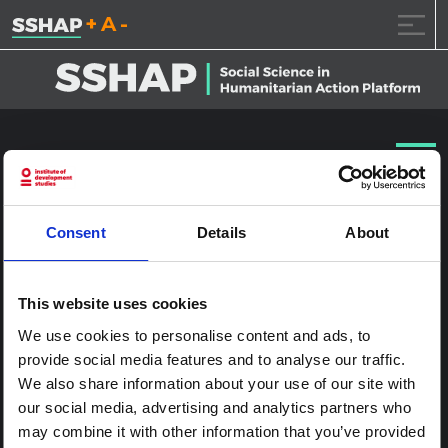
تقليل حجم الخط.
إعادة ضبط حجم الخ
زيادة حجم ال
خطى الى المحتوى
NYHQ2010-1842
نشر على
2017.1.24
(2017.1.24)
بواسطة
ssia_admin
Consent
Details
About
This website uses cookies
We use cookies to personalise content and ads, to
provide social media features and to analyse our traffic.
We also share information about your use of our site with
our social media, advertising and analytics partners who
may combine it with other information that you’ve provided