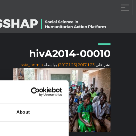
خطى الى المحتوى
hivA2014-00010
نشر على
2017.1.23
(2017.1.23)
بواسطة
ssia_admin
About