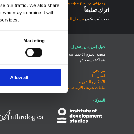
آخر الملاحة
Infectious diseases: preparing for the future Africa
se our traffic. We also share
اترك تعليقاً
ers who may combine it with
يجب أنت تكون
مسجل الدخول
لتضيف تعليقاً.
 services.
Marketing
حول إس إس إتش إيه بي
اتصل بنا
منصة العلوم الاجتماعية في العمل الإنساني هي
بلو سكاي
شراكة تستضيفها
IDS
صفحة لينكد
إكس
من نحن
منتدى SSHAP
اتصل بنا
Allow all
الأحكام والشروط
ملفات تعريف الارتباط على هذا الموقع
الشركاء