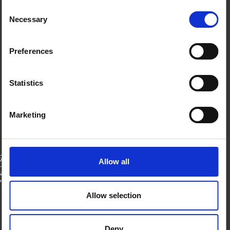
حول إس إس إتش إيه بي
Consent
منصة العلوم الاجتماعية في العمل الإنساني هي شراكة تستضيفها
IDS
Necessary
Selection
من نحن
اتصل بنا
Preferences
الأحكام والشروط
ملفات تعريف الارتباط على هذا الموقع
Statistics
اتصل بنا
بلو سكاي
صفحة لينكدان
Marketing
إكس
منتدى SSHAP
الشركاء
Allow all
الممولين
Allow selection
Deny