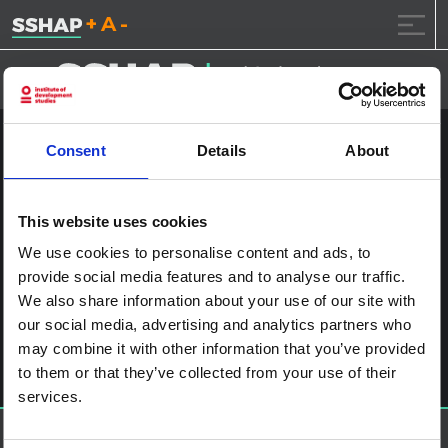
تقليل حجم الخط.
إعادة ضبط حجم الخ
زيادة حجم ال
خطى الى المحتوى
Consent
Details
About
إشراك الطفل الإصدار الثاني
SWahili_Page_1
This website uses cookies
نشر على
2024.7.4
بواسطة
ssia_admin
We use cookies to personalise content and ads, to
provide social media features and to analyse our traffic.
آخر الملاحة
Child engagement in the context of disease outbreaks in
We also share information about your use of our site with
Eastern and Southern Africa
اترك تعليقاً
our social media, advertising and analytics partners who
may combine it with other information that you’ve provided
يجب أنت تكون
مسجل الدخول
لتضيف تعليقاً.
to them or that they’ve collected from your use of their
services.