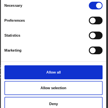
Consent
Necessary
Selection
من نحن
اتصل بنا
الأحكام والشروط
Preferences
ملفات تعريف الارتباط على هذا الموقع
اتصل بنا
Statistics
بلو سكاي
صفحة لينكدان
إكس
Marketing
منتدى SSHAP
الشركاء
Allow all
الممولين
Allow selection
Deny