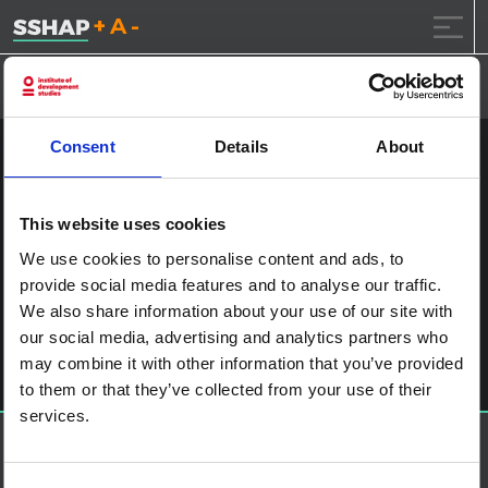
تقليل حجم الخط.
إعادة ضبط حجم الخ
زيادة حجم ال
خطى الى المحتوى
Consent
Details
About
مشاركة الطفل v2 الصفحة 3 الإسبانية
نشر على
2024.7.4
بواسطة
ssia_admin
This website uses cookies
We use cookies to personalise content and ads, to
آخر الملاحة
Child engagement in the context of disease outbreaks in
provide social media features and to analyse our traffic.
Eastern and Southern Africa
We also share information about your use of our site with
اترك تعليقاً
our social media, advertising and analytics partners who
يجب أنت تكون
مسجل الدخول
لتضيف تعليقاً.
may combine it with other information that you’ve provided
to them or that they’ve collected from your use of their
services.
حول إس إس إتش إيه بي
منصة العلوم الاجتماعية في العمل الإنساني هي شراكة تستضيفها
IDS