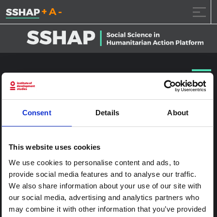
تقليل حجم الخط.
إعادة ضبط حجم الخ
زيادة حجم ال
خطى الى المحتوى
20160517_UNICEF_ITALY_1753
نشر على
2017.1.24
(2017.1.24)
بواسطة
ssia_admin
Consent
Details
About
This website uses cookies
We use cookies to personalise content and ads, to
provide social media features and to analyse our traffic.
We also share information about your use of our site with
our social media, advertising and analytics partners who
may combine it with other information that you’ve provided