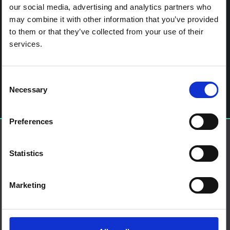
our social media, advertising and analytics partners who
may combine it with other information that you’ve provided
to them or that they’ve collected from your use of their
services.
آخر الملاحة
Rapid Monitoring in Vaccination Campaigns during
Emergencies: The post-Earthquake Campaign in Haiti
اترك تعليقاً
Consent
Necessary
Selection
يجب أنت تكون
مسجل الدخول
لتضيف تعليقاً.
Preferences
حول إس إس إتش إيه بي
منصة العلوم الاجتماعية في العمل الإنساني هي شراكة تستضيفها
IDS
Statistics
من نحن
اتصل بنا
Marketing
الأحكام والشروط
ملفات تعريف الارتباط على هذا الموقع
اتصل بنا