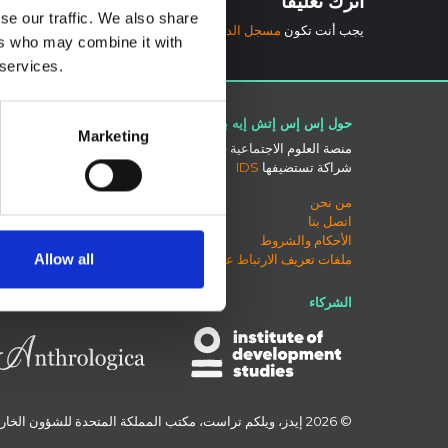
اترك تعليقاً
se our traffic. We also share
يجب أنت تكون
مسجل الدخول
لتضيف تعليقاً.
ers who may combine it with
 services.
حول إس إس إتش إيه بي
اتصل بنا
Marketing
منصة العلوم الاجتماعية في العمل الإنساني هي
بلو سكاي
شراكة تستضيفها
IDS
صفحة لينكد
إكس
من نحن
منتدى SSHAP
اتصل بنا
الأحكام والشروط
Allow all
ملفات تعريف الارتباط على هذا الموقع
الشركاء
© 2026 إيدز، ويلكم تراست، مكتب المملكة المتحدة للشؤون الخارجية والكومنولث والتنمية، واليونيسف