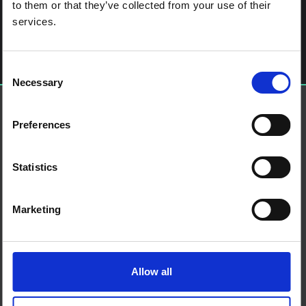
آخر الملاحة
Recent Outbreaks of Rift Valley Fever in East Africa and the
to them or that they’ve collected from your use of their
Middle East
services.
اترك تعليقاً
يجب أنت تكون
مسجل الدخول
لتضيف تعليقاً.
Consent
Necessary
Selection
حول إس إس إتش إيه بي
Preferences
منصة العلوم الاجتماعية في العمل الإنساني هي شراكة تستضيفها
IDS
من نحن
Statistics
اتصل بنا
الأحكام والشروط
ملفات تعريف الارتباط على هذا الموقع
Marketing
اتصل بنا
بلو سكاي
صفحة لينكدان
إكس
Allow all
منتدى SSHAP
الشركاء