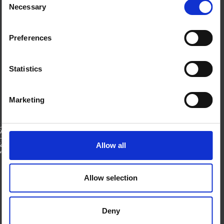
Necessary
من نحن
Selection
اتصل بنا
الأحكام والشروط
ملفات تعريف الارتباط على هذا الموقع
Preferences
اتصل بنا
Statistics
بلو سكاي
صفحة لينكدان
إكس
منتدى SSHAP
Marketing
الشركاء
Allow all
الممولين
Allow selection
Deny
© 2026 إيدز، ويلكم تراست، مكتب المملكة المتحدة للشؤون الخارجية