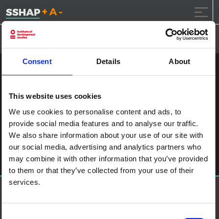
تقليل حجم الخط.
إعادة ضبط حجم الخ
زيادة حجم ال
خطى الى المحتوى
Consent
Details
About
NYHQ2006-0029
This website uses cookies
نشر على
2017.1.25
(2017.1.25)
بواسطة
ssia_admin
We use cookies to personalise content and ads, to
provide social media features and to analyse our traffic.
آخر الملاحة
Famine in the Twentieth Century
We also share information about your use of our site with
اترك تعليقاً
our social media, advertising and analytics partners who
يجب أنت تكون
مسجل الدخول
لتضيف تعليقاً.
may combine it with other information that you’ve provided
to them or that they’ve collected from your use of their
services.
حول إس إس إتش إيه بي
منصة العلوم الاجتماعية في العمل الإنساني هي شراكة تستضيفها
IDS
Consent