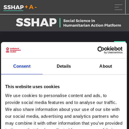
تقليل حجم الخط.
إعادة ضبط حجم الخ
زيادة حجم ال
خطى الى المحتوى
NYHQ2015-1709
نشر على
2017.1.24
(2017.1.24)
بواسطة
ssia_admin
Consent
Details
About
This website uses cookies
We use cookies to personalise content and ads, to
provide social media features and to analyse our traffic.
We also share information about your use of our site with
our social media, advertising and analytics partners who
may combine it with other information that you’ve provided
آخر الملاحة
Assessing mental health and psychosocial needs and