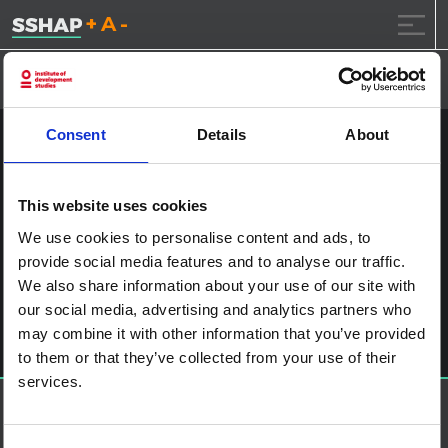
تقليل حجم الخط.
إعادة ضبط حجم الخ
زيادة حجم ال
خطى الى المحتوى
Consent
Details
About
UNI181705
نشر على
2017.1.23
بواسطة
ssia_admin
This website uses cookies
We use cookies to personalise content and ads, to
آخر الملاحة
Coming of Age: Communication’s Role in Powering Global
provide social media features and to analyse our traffic.
Health
We also share information about your use of our site with
اترك تعليقاً
our social media, advertising and analytics partners who
يجب أنت تكون
مسجل الدخول
لتضيف تعليقاً.
may combine it with other information that you’ve provided
to them or that they’ve collected from your use of their
services.
حول إس إس إتش إيه بي
منصة العلوم الاجتماعية في العمل الإنساني هي شراكة تستضيفها
IDS