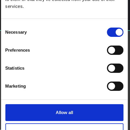
آخر الملاحة
Sierra Leone: Inspiring Confidence and Trust in Ebola Care
اترك تعليقاً
services.
يجب أنت تكون
مسجل الدخول
لتضيف تعليقاً.
Consent
Necessary
Selection
حول إس إس إتش إيه بي
منصة العلوم الاجتماعية في العمل الإنساني هي شراكة تستضيفها
IDS
Preferences
من نحن
اتصل بنا
Statistics
الأحكام والشروط
ملفات تعريف الارتباط على هذا الموقع
Marketing
اتصل بنا
بلو سكاي
صفحة لينكدان
إكس
Allow all
منتدى SSHAP
الشركاء