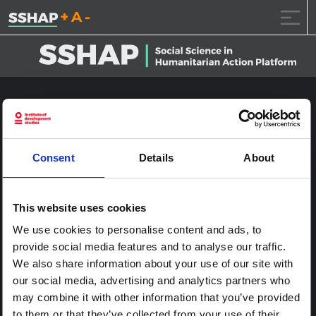
تقليل حجم الخط.
إعادة ضبط حجم الخ
زيادة حجم ال
خطى الى المحتوى
نو يورك هيد كوارترز 2014-1560
نشر على
2017.1.24
(2017.1.24)
بواسطة
ssia_admin
Consent
Details
About
This website uses cookies
We use cookies to personalise content and ads, to
provide social media features and to analyse our traffic.
We also share information about your use of our site with
our social media, advertising and analytics partners who
may combine it with other information that you’ve provided
to them or that they’ve collected from your use of their