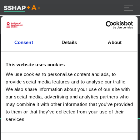
تقليل حجم الخط.
إعادة ضبط حجم الخ
زيادة حجم ال
خطى الى المحتوى
Consent
Details
About
إن واي إتش كيو 2014-1815
نشر على
2017.1.23
(2017.1.23)
بواسطة
ssia_admin
This website uses cookies
We use cookies to personalise content and ads, to
آخر الملاحة
Ten Things that Anthropologists Can Do to Fight the West
provide social media features and to analyse our traffic.
African Ebola Epidemic
We also share information about your use of our site with
اترك تعليقاً
our social media, advertising and analytics partners who
يجب أنت تكون
مسجل الدخول
لتضيف تعليقاً.
may combine it with other information that you’ve provided
to them or that they’ve collected from your use of their
services.
حول إس إس إتش إيه بي
منصة العلوم الاجتماعية في العمل الإنساني هي شراكة تستضيفها
IDS