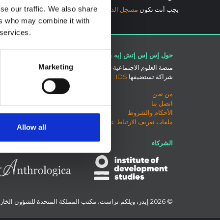
se our traffic. We also share
يجب أنت تكون
مسجل الدخول
لتضيف تعليقاً.
ers who may combine it with
 services.
حول إس إس إتش إيه بي
اتصل بنا
Marketing
منصة العلوم الاجتماعية في العمل الإنساني هي
بلو سكاي
شراكة تستضيفها
IDS
صفحة لينكد
إكس
من نحن
منتدى SSHAP
اتصل بنا
الأحكام والشروط
ملفات تعريف الارتباط على هذا الموقع
Allow all
الشركاء
© 2026 إيدز، ويلكم تراست، مكتب المملكة المتحدة للشؤون الخارجية والكومنولث والتنمية، واليونيسف