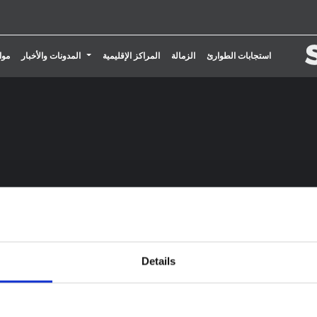
تبديل القائمة المنسدلة
استجابات الطوارئ
الزمالة
المراكز الإقليمية
المدونات والأخبار
موا
Details
COVID-19: Supporting Forcibl