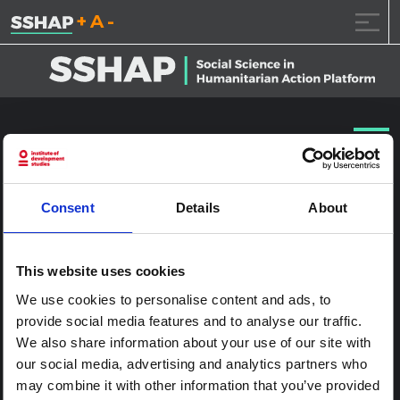
تقليل حجم الخط.
إعادة ضبط حجم الخ
زيادة حجم ال
خطى الى المحتوى
NYHQ2015-1535
نشر على
2017.1.25
(2017.1.25)
بواسطة
ssia_admin
Consent
Details
About
This website uses cookies
We use cookies to personalise content and ads, to
provide social media features and to analyse our traffic.
We also share information about your use of our site with
our social media, advertising and analytics partners who
may combine it with other information that you’ve provided