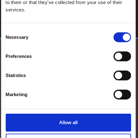
آخر الملاحة
To Pandemic or Not? Reconfiguring Global Responses to
to them or that they’ve collected from your use of their
Influenza
services.
اترك تعليقاً
يجب أنت تكون
مسجل الدخول
لتضيف تعليقاً.
Consent
Necessary
Selection
حول إس إس إتش إيه بي
Preferences
منصة العلوم الاجتماعية في العمل الإنساني هي شراكة تستضيفها
IDS
من نحن
Statistics
اتصل بنا
الأحكام والشروط
ملفات تعريف الارتباط على هذا الموقع
Marketing
اتصل بنا
بلو سكاي
صفحة لينكدان
إكس
Allow all
منتدى SSHAP
الشركاء