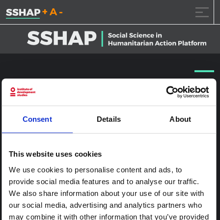
تقليل حجم الخط.
إعادة ضبط حجم الخ
زيادة حجم ال
خطى الى المحتوى
باكا 2015-00061
نشر على
2017.1.23
(2017.1.23)
بواسطة
ssia_admin
Consent
Details
About
This website uses cookies
We use cookies to personalise content and ads, to
provide social media features and to analyse our traffic.
We also share information about your use of our site with
our social media, advertising and analytics partners who
may combine it with other information that you’ve provided