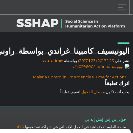
تقليل حجم الخط.
إعادة ضبط حجم الخط.
زيادة حجم الخط.
نا_غراندي_بواسطة_راوني_ليبوريو_0212
بواسطة
ssia_admin
Malaria Control in Emerge
لتضيف تعليقاً.
 العمل الإنساني هي شراكة تستضيفها
IDS