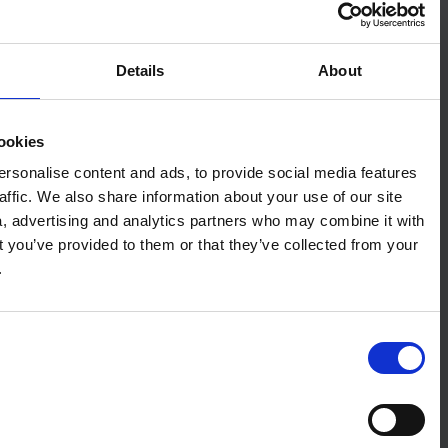
Consent
Details
ذا الموقع
This website uses cookies
We use cookies to personalise content and ads, to provide s
and to analyse our traffic. We also share information about yo
with our social media, advertising and analytics partners wh
other information that you’ve provided to them or that they’v
use of their services.
Consent
Necessary
Selection
Preferences
تراست، مكتب المملكة المتحدة للشؤون الخارجية