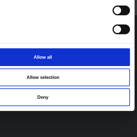
نيسف
Statistics
Marketing
Allow all
Allow selection
Deny