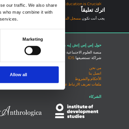
آخر الملاحة
ually for Weeks After Recovery – Education is Crucial
se our traffic. We also share
اترك تعليقاً
ers who may combine it with
يجب أنت تكون
مسجل الدخول
لتضيف تعليقاً.
 services.
Marketing
حول إس إس إتش إيه بي
اتصل بنا
منصة العلوم الاجتماعية في العمل الإنساني هي
بلو سكاي
شراكة تستضيفها
IDS
صفحة لينكد
إكس
من نحن
منتدى SSHAP
اتصل بنا
Allow all
الأحكام والشروط
ملفات تعريف الارتباط على هذا الموقع
الشركاء