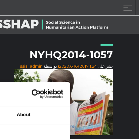
خطى الى المحتوى
NYHQ2014-1057
نشر على
2017.1.24
(2020.6.16)
بواسطة
ssia_admin
About