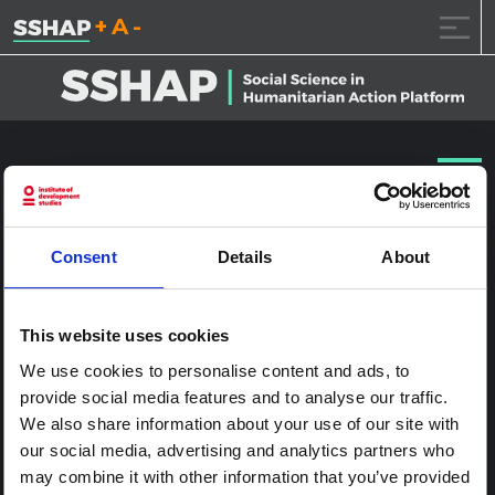
تقليل حجم الخط.
إعادة ضبط حجم الخ
زيادة حجم ال
خطى الى المحتوى
UNI171713
نشر على
2017.1.24
(2017.1.24)
بواسطة
ssia_admin
Consent
Details
About
This website uses cookies
We use cookies to personalise content and ads, to
provide social media features and to analyse our traffic.
We also share information about your use of our site with
our social media, advertising and analytics partners who
may combine it with other information that you’ve provided