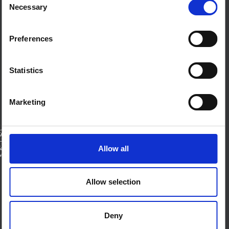
Necessary
من نحن
Selection
اتصل بنا
الأحكام والشروط
ملفات تعريف الارتباط على هذا الموقع
Preferences
اتصل بنا
Statistics
بلو سكاي
صفحة لينكدان
إكس
منتدى SSHAP
Marketing
الشركاء
Allow all
الممولين
Allow selection
Deny
© 2026 إيدز، ويلكم تراست، مكتب المملكة المتحدة للشؤون الخارجية