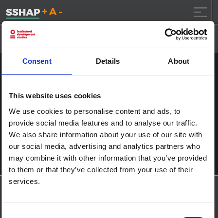
تقليل حجم الخط.
إعادة ضبط حجم الخ
زيادة حجم ال
خطى الى المحتوى
Consent
Details
About
NYHQ2015-0193
This website uses cookies
نشر على
2017.1.24
(2017.1.24)
بواسطة
ssia_admin
We use cookies to personalise content and ads, to
provide social media features and to analyse our traffic.
آخر الملاحة
Ebola Diaries: Lessons in Listening
We also share information about your use of our site with
اترك تعليقاً
our social media, advertising and analytics partners who
يجب أنت تكون
مسجل الدخول
لتضيف تعليقاً.
may combine it with other information that you’ve provided
to them or that they’ve collected from your use of their
services.
حول إس إس إتش إيه بي
منصة العلوم الاجتماعية في العمل الإنساني هي شراكة تستضيفها
IDS
Consent