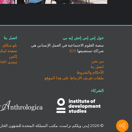
حول إس إس إتش إيه بي
اتصل بنا
منصة العلوم الاجتماعية في العمل الإنساني هي
بلو سكاي
شراكة تستضيفها
IDS
صفحة لينكد
إكس
من نحن
منتدى SSHAP
اتصل بنا
الأحكام والشروط
ملفات تعريف الارتباط على هذا الموقع
الشركاء
© 2026 إيدز، ويلكم تراست، مكتب المملكة المتحدة للشؤون الخارجية والكومنولث والتنمية، واليونيسف