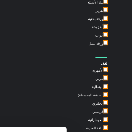
بنك الأسئلة
تقرير
ورقة بحثية
أُطرُوحَة
أدوات
ورقة عمل
لغة:
الأمهرية
عربي
البنغالية
الصينية المبسطة)
إنجليزي
فرنسي
الغوجاراتية
اللغة العبرية