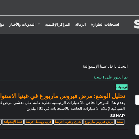
تبديل القائمة المنسدلة
استجابات الطوارئ
الزمالة
المراكز الإقليمية
المدونات والأخبار
موا
البحث داخل
غينيا الإستوائية
تم العثور على 1 نتيجة
توجيهات
تحليل الوضع: مرض فيروس ماربورغ في غينيا الاستوائية
يقدم هذا الموجز الخاص بالاعتبارات الرئيسية نظرة عامة على تفشي مرض فيروس
السياقية لإعلام الاعتبارات الخاصة بالاستجابات في كلا البلدين.
SSHAP
صحة
مرض فيروس ماربورغ
شرق وجنوب أفريقيا
غرب ووسط أفريقيا
غينيا الإستوائية