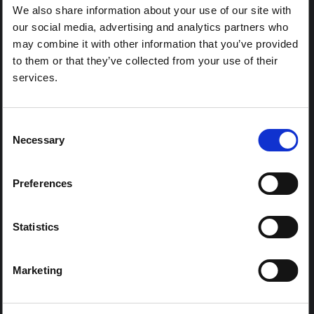
المناطق:
We also share information about your use of our site with
كل المناطق
our social media, advertising and analytics partners who
أوروبا الوسطى والشرقية
may combine it with other information that you’ve provided
to them or that they’ve collected from your use of their
شرق وجنوب أفريقيا
services.
شرق آسيا والمحيط الهادئ
أمريكا اللاتينية ومنطقة البحر الكاريبي
الشرق الأوسط وشمال أفريقيا
Consent
Necessary
جنوب آسيا
Selection
غرب ووسط أفريقيا
Preferences
محتوى الزمالة:
نعم
Statistics
Marketing
المراكز الإقليمية:
وسط وشرق أفريقيا
غرب افريقيا