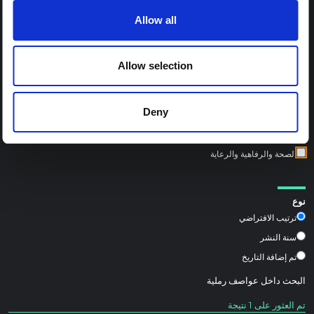
Allow all
مواضيع المحور الإقليمي:
الصراع وبناء السلام
Allow selection
النزوح والحماية الإنسانية
البيئة والمناخ
Deny
الاستعداد والاستجابة للوباء
الأمن الغذائي وسبل العيش
الصحة والرفاهية والرعاية
نوع
ترتيب الافتراضي
سنة النشر
تم إضافة التاريخ
البحث داخل
عواصف رملية
تم العثور على 1 نتيجة