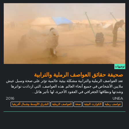
توجيهات
صحيفة حقائق العواصف الرملية والترابية
تعد العواصف الرملية والترابية مشكلة بيئية عالمية تؤثر على صحة وسبل عيش
ملايين الأشخاص في جميع أنحاء العالم. هذه العواصف، التي ازدادت تواترها
وشدتها ونطاقها الجغرافي في العقود الأخيرة، لها تأثير هائل…
2016
UNEA
عواصف رملية
الكوارث البيئية
صحة
العواصف الرملية
الشرق الأوسط وشمال أفريقيا