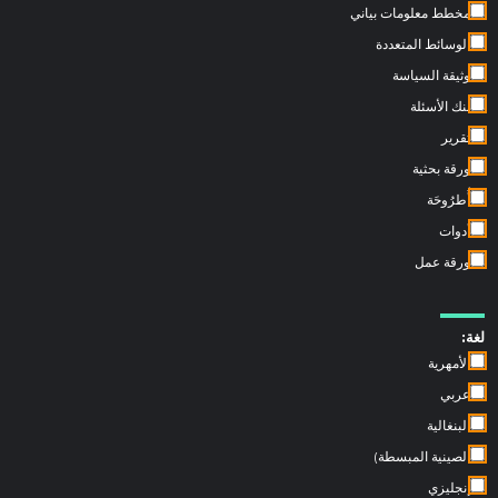
مخطط معلومات بياني
الوسائط المتعددة
وثيقة السياسة
بنك الأسئلة
تقرير
ورقة بحثية
أُطرُوحَة
أدوات
ورقة عمل
لغة:
الأمهرية
عربي
البنغالية
الصينية المبسطة)
إنجليزي