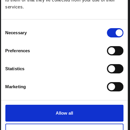
المناطق:
services.
كل المناطق
أوروبا الوسطى والشرقية
شرق وجنوب أفريقيا
Consent
Necessary
Selection
شرق آسيا والمحيط الهادئ
أمريكا اللاتينية ومنطقة البحر الكاريبي
الشرق الأوسط وشمال أفريقيا
Preferences
جنوب آسيا
غرب ووسط أفريقيا
Statistics
محتوى الزمالة:
Marketing
نعم
المراكز الإقليمية:
Allow all
وسط وشرق أفريقيا
غرب افريقيا