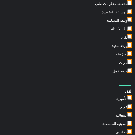
مخطط معلومات بياني
الوسائط المتعددة
وثيقة السياسة
بنك الأسئلة
تقرير
ورقة بحثية
أُطرُوحَة
أدوات
ورقة عمل
لغة:
الأمهرية
عربي
البنغالية
الصينية المبسطة)
إنجليزي