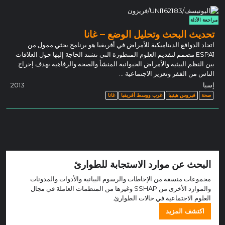
مراجعة الأدلة
تحديث البحث وتحليل الوضع – غانا
اتحاد الدوافع الديناميكية للأمراض في أفريقيا هو برنامج بحثي ممول من
ESPA1 مصمم لتقديم العلوم المتطورة التي تشتد الحاجة إليها حول العلاقات
بين النظم البيئية والأمراض الحيوانية المنشأ والصحة والرفاهية بهدف إخراج
الناس من الفقر وتعزيز الاجتماعية ...
إسبا
2013
صحة
فيروس هينيبا
غرب ووسط أفريقيا
غانا
البحث عن موارد الاستجابة للطوارئ
مجموعات منسقة من الإحاطات والرسوم البيانية والأدوات والمدونات
والموارد الأخرى من SSHAP وغيرها من المنظمات العاملة في مجال
العلوم الاجتماعية في حالات الطوارئ.
اكتشف المزيد