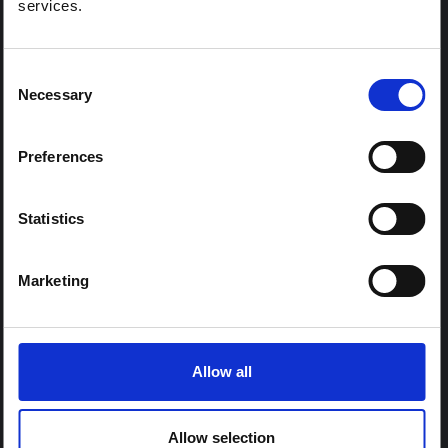
services.
المناطق:
كل المناطق
أوروبا الوسطى والشرقية
Consent
شرق وجنوب أفريقيا
Necessary
Selection
شرق آسيا والمحيط الهادئ
أمريكا اللاتينية ومنطقة البحر الكاريبي
Preferences
الشرق الأوسط وشمال أفريقيا
جنوب آسيا
Statistics
غرب ووسط أفريقيا
Marketing
محتوى الزمالة:
نعم
Allow all
المراكز الإقليمية:
وسط وشرق أفريقيا
Allow selection
غرب افريقيا