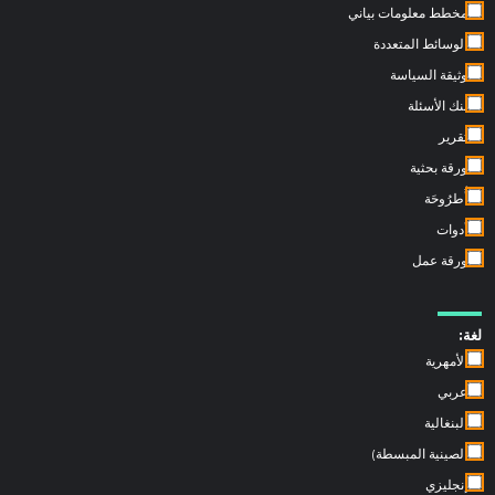
مخطط معلومات بياني
الوسائط المتعددة
وثيقة السياسة
بنك الأسئلة
تقرير
ورقة بحثية
أُطرُوحَة
أدوات
ورقة عمل
لغة:
الأمهرية
عربي
البنغالية
الصينية المبسطة)
إنجليزي