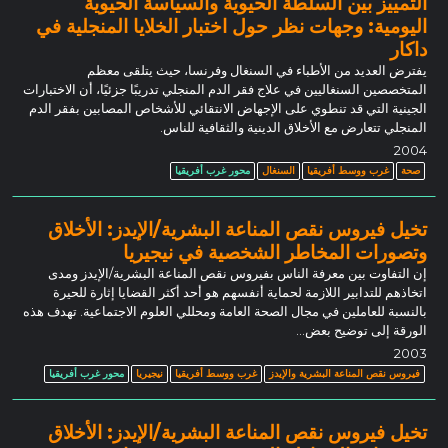
التمييز بين السلطة الحيوية والسياسة الحيوية
اليومية: وجهات نظر حول اختبار الخلايا المنجلية في
داكار
يفترض العديد من الأطباء في السنغال وفرنسا، حيث يتلقى معظم
المتخصصين السنغاليين في علاج فقر الدم المنجلي تدريبًا جزئيًا، أن الاختبارات
الجينية التي قد تنطوي على الإجهاض الانتقائي للأشخاص المصابين بفقر الدم
المنجلي تتعارض مع الأخلاق الدينية والثقافية للناس.
2004
صحة
غرب ووسط أفريقيا
السنغال
محور غرب أفريقيا
تخيل فيروس نقص المناعة البشرية/الإيدز: الأخلاق
وتصورات المخاطر الشخصية في نيجيريا
إن التفاوت بين معرفة الناس بفيروس نقص المناعة البشرية/الإيدز ومدى
اتخاذهم للتدابير اللازمة لحماية أنفسهم هو أحد أكثر القضايا إثارة للحيرة
بالنسبة للعاملين في مجال الصحة العامة ومحللي العلوم الاجتماعية. تهدف هذه
الورقة إلى توضيح بعض…
2003
فيروس نقص المناعة البشرية والإيدز
غرب ووسط أفريقيا
نيجيريا
محور غرب أفريقيا
تخيل فيروس نقص المناعة البشرية/الإيدز: الأخلاق