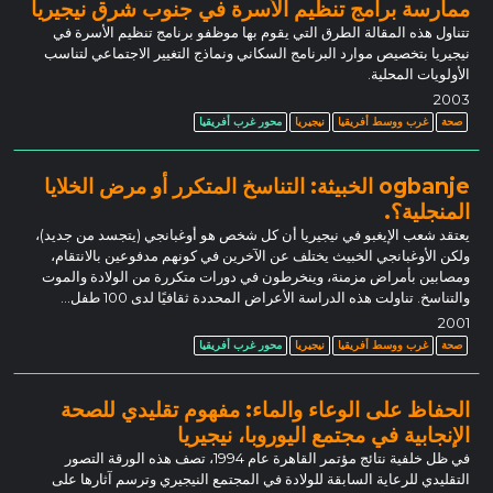
ممارسة برامج تنظيم الأسرة في جنوب شرق نيجيريا
تتناول هذه المقالة الطرق التي يقوم بها موظفو برنامج تنظيم الأسرة في
نيجيريا بتخصيص موارد البرنامج السكاني ونماذج التغيير الاجتماعي لتناسب
الأولويات المحلية.
2003
صحة
غرب ووسط أفريقيا
نيجيريا
محور غرب أفريقيا
ogbanje الخبيثة: التناسخ المتكرر أو مرض الخلايا
المنجلية؟.
يعتقد شعب الإيغبو في نيجيريا أن كل شخص هو أوغبانجي (يتجسد من جديد)،
ولكن الأوغبانجي الخبيث يختلف عن الآخرين في كونهم مدفوعين بالانتقام،
ومصابين بأمراض مزمنة، وينخرطون في دورات متكررة من الولادة والموت
والتناسخ. تناولت هذه الدراسة الأعراض المحددة ثقافيًا لدى 100 طفل...
2001
صحة
غرب ووسط أفريقيا
نيجيريا
محور غرب أفريقيا
الحفاظ على الوعاء والماء: مفهوم تقليدي للصحة
الإنجابية في مجتمع اليوروبا، نيجيريا
في ظل خلفية نتائج مؤتمر القاهرة عام 1994، تصف هذه الورقة التصور
التقليدي للرعاية السابقة للولادة في المجتمع النيجيري وترسم آثارها على