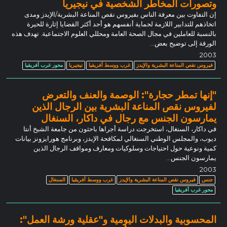
وتصورات المخاطر الشخصية في نيجيريا
إن التفاوت بين معرفة الناس بفيروس نقص المناعة البشرية/الإيدز ومدى
اتخاذهم للتدابير اللازمة لحماية أنفسهم هو أحد أكثر القضايا إثارة للحيرة
بالنسبة للعاملين في مجال الصحة العامة ومحللي العلوم الاجتماعية. تهدف هذه
الورقة إلى توضيح بعض…
2003
فيروس نقص المناعة البشرية والإيدز
غرب ووسط أفريقيا
نيجيريا
محور غرب أفريقيا
"إنها تمطر حجارة": الوصمة والعنف والتعرض
لفيروس نقص المناعة البشرية بين الرجال الذين
يمارسون الجنس مع رجال في داكار، السنغال
في داكار، السنغال، استخرجت دراسة أجراها باحثون من جامعة الشيخ أنتا
ديوب، والمجلس الوطني السنغالي لمكافحة الإيدز، وبرنامج هورايزونز بيانات
كمية ونوعية حول احتياجات وسلوكيات ومعارف ومواقف الرجال الذين
يمارسون الجنس...
2003
جنس
فيروس نقص المناعة البشرية والإيدز
غرب ووسط أفريقيا
السنغال
محور غرب أفريقيا
المحسوبية والبدلات اليومية و"عقلية ورشة العمل":