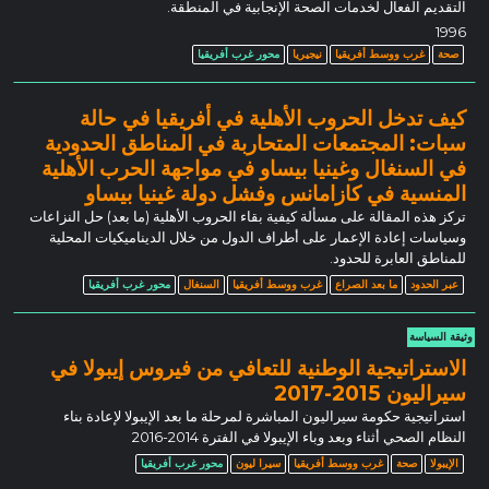
التقديم الفعال لخدمات الصحة الإنجابية في المنطقة.
1996
صحة
غرب ووسط أفريقيا
نيجيريا
محور غرب أفريقيا
كيف تدخل الحروب الأهلية في أفريقيا في حالة
سبات: المجتمعات المتحاربة في المناطق الحدودية
في السنغال وغينيا بيساو في مواجهة الحرب الأهلية
المنسية في كازامانس وفشل دولة غينيا بيساو
تركز هذه المقالة على مسألة كيفية بقاء الحروب الأهلية (ما بعد) حل النزاعات
وسياسات إعادة الإعمار على أطراف الدول من خلال الديناميكيات المحلية
للمناطق العابرة للحدود.
عبر الحدود
ما بعد الصراع
غرب ووسط أفريقيا
السنغال
محور غرب أفريقيا
وثيقة السياسة
الاستراتيجية الوطنية للتعافي من فيروس إيبولا في
سيراليون 2015-2017
استراتيجية حكومة سيراليون المباشرة لمرحلة ما بعد الإيبولا لإعادة بناء
النظام الصحي أثناء وبعد وباء الإيبولا في الفترة 2014-2016
الإيبولا
صحة
غرب ووسط أفريقيا
سيرا ليون
محور غرب أفريقيا