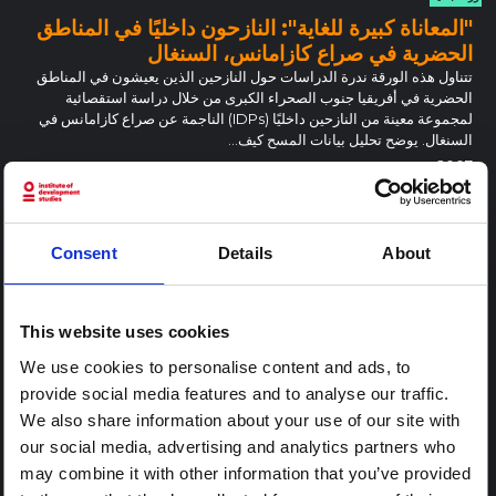
"المعاناة كبيرة للغاية": النازحون داخليًا في المناطق
الحضرية في صراع كازامانس، السنغال
تتناول هذه الورقة ندرة الدراسات حول النازحين الذين يعيشون في المناطق
الحضرية في أفريقيا جنوب الصحراء الكبرى من خلال دراسة استقصائية
لمجموعة معينة من النازحين داخليًا (IDPs) الناجمة عن صراع كازامانس في
السنغال. يوضح تحليل بيانات المسح كيف…
2007
صراع
غرب ووسط أفريقيا
السنغال
محور غرب أفريقيا
وجهات نظر حول شلل الأطفال والتحصين في شمال
Consent
Details
About
نيجيريا
من خلال جهود الحملة العالمية لاستئصال شلل الأطفال، انخفضت حالات شلل
الأطفال في جميع أنحاء العالم من 35251 حالة في عام 1988 إلى 1449 حالة
This website uses cookies
حتى 28 أكتوبر 2005. ومع ذلك، لا يزال يتم الإبلاغ عن حالات مؤكدة لفيروس
شلل الأطفال البري من…
We use cookies to personalise content and ads, to
2006
provide social media features and to analyse our traffic.
صحة
غرب ووسط أفريقيا
نيجيريا
محور غرب أفريقيا
We also share information about your use of our site with
our social media, advertising and analytics partners who
ورقة بحثية
may combine it with other information that you’ve provided