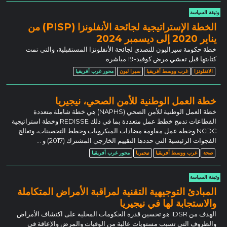
وثيقة السياسة
الخطة الإستراتيجية لجائحة الأنفلونزا (PISP) من
يناير 2020 إلى ديسمبر 2024
خطة حكومة سيراليون للتصدي لجائحة الأنفلونزا المستقبلية، والتي تمت
كتابتها قبل تفشي مرض كوفيد-19 مباشرة.
الانفلونزا
غرب ووسط أفريقيا
سيرا ليون
محور غرب أفريقيا
خطة العمل الوطنية للأمن الصحي، نيجيريا
خطة العمل الوطنية للأمن الصحي (NAPHS) هي خطة شاملة متعددة
القطاعات تدمج خطط عمل متعددة بما في ذلك REDISSE وخطة استراتيجية
NCDC وخطة عمل مقاومة مضادات الميكروبات وخطط التحصينات، وتعالج
الفجوات الرئيسية التي حددها التقييم الخارجي المشترك (2017) و …
صحة
غرب ووسط أفريقيا
نيجيريا
محور غرب أفريقيا
وثيقة السياسة
المبادئ التوجيهية التقنية لمراقبة الأمراض المتكاملة
والاستجابة لها في نيجيريا
الهدف من IDSR هو تحسين قدرة الحكومات المحلية على اكتشاف الأمراض
والظروف التي تسبب مستويات عالية من الوفيات والمرض والإعاقة في