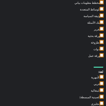
مخطط معلومات بياني
الوسائط المتعددة
وثيقة السياسة
بنك الأسئلة
تقرير
ورقة بحثية
أُطرُوحَة
أدوات
ورقة عمل
لغة:
الأمهرية
عربي
البنغالية
الصينية المبسطة)
إنجليزي