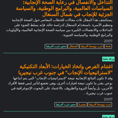
التداخل والانفصال في رعاية الصحة الإنجابية:
السياسات العالمية، والبرامج الوطنية، والسياسة
الجزئية للإنجاب في شمال السنغال
يستكشف هذا المقال ثلاث مجالات للخطاب المعاصر حول الصحة الإنجابية
وتنظيم الأسرة. باستخدام السنغال كدراسة حالة، فإنه يسلط الضوء على
التداخلات والانفصالات الكبيرة بين سياسة الصحة الإنجابية العالمية، والأولويات
والبرامج الوطنية، والسياسة الحيوية…
2007
صحة
غرب ووسط أفريقيا
السنغال
محور غرب أفريقيا
ورقة بحثية
اغتنام الفرص واتخاذ الخيارات: الأبعاد التكتيكية
"لاستراتيجيات الإنجاب" في جنوب غرب نيجيريا
وقد لا تكون النتائج الإنجابية نتيجة "لاستراتيجيات الإنجاب" التي يتم اتباعها
بوعي بقدر ما تكون نتيجة لخيارات أخرى، وهي تخضع لتأثير ليس فقط الأفراد
الآخرين، بل وأيضاً النزوة والظروف. بالاعتماد على البحوث الإثنوغرافية في
جنوب غرب نيجيريا، ...
2007
غرب ووسط أفريقيا
نيجيريا
محور غرب أفريقيا
ورقة بحثية