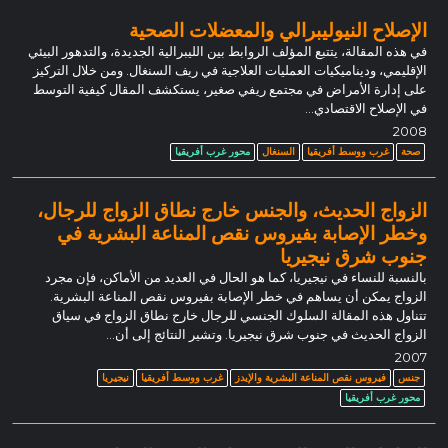
الإصلاح النيوليبرالي والمعضلات الصحية
في هذه المقالة، يتتبع المؤلف الروابط بين الليبرالية الجديدة، والتدهور البيئي
الإقليمي، وديناميكيات العمليات العلاجية في ريف السنغال. ومن خلال التركيز
على إدارة الأمراض في مجتمع ريفي صغير، يستكشف المقال كيفية التوسط
في الإصلاح الاقتصادي...
2008
صحة
غرب ووسط أفريقيا
السنغال
محور غرب أفريقيا
الزواج الحديث، والجنس خارج نطاق الزواج للرجال،
وخطر الإصابة بفيروس نقص المناعة البشرية في
جنوب شرق نيجيريا
بالنسبة للنساء في نيجيريا، كما هو الحال في العديد من الأماكن، فإن مجرد
الزواج يمكن أن يساهم في خطر الإصابة بفيروس نقص المناعة البشرية.
تتناول هذه المقالة السلوك الجنسي للرجال خارج نطاق الزواج في سياق
الزواج الحديث في جنوب شرق نيجيريا. وتشير النتائج إلى أن…
2007
جنس
فيروس نقص المناعة البشرية والإيدز
غرب ووسط أفريقيا
نيجيريا
محور غرب أفريقيا