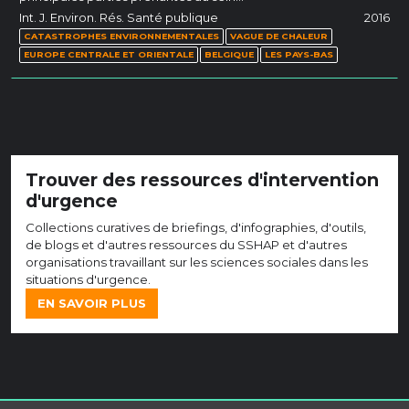
Int. J. Environ. Rés. Santé publique
2016
CATASTROPHES ENVIRONNEMENTALES
VAGUE DE CHALEUR
EUROPE CENTRALE ET ORIENTALE
BELGIQUE
LES PAYS-BAS
Trouver des ressources d'intervention
d'urgence
Collections curatives de briefings, d'infographies, d'outils,
de blogs et d'autres ressources du SSHAP et d'autres
organisations travaillant sur les sciences sociales dans les
situations d'urgence.
EN SAVOIR PLUS