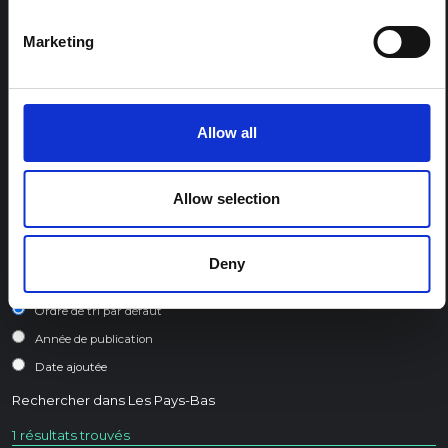
Marketing
THÈMES DES PÔLES RÉGIONAUX :
Conflit et consolidation de la paix
Déplacement et protection humanitaire
Allow all
Environnement et climat
Préparation et réponse aux épidémies
Sécurité alimentaire et moyens de subsistance
Allow selection
Santé, bien-être et soins
Deny
TRIER
Ordre de tri par défaut
Année de publication
Date ajoutée
Rechercher dans
Les Pays-Bas
1 résultats trouvés