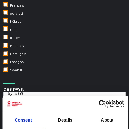
Français
gujarati
hébreu
hindi
italien
Népalais
Portugais
Espagnol
Swahili
DES PAYS:
Consent
Details
About