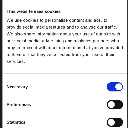
RÉGIONS:
Toutes les régions
This website uses cookies
Europe centrale et orientale
We use cookies to personalise content and ads, to
Afrique orientale et australe
provide social media features and to analyse our traffic.
Asie de l'Est et Pacifique
We also share information about your use of our site with
our social media, advertising and analytics partners who
Amérique latine et Caraïbes
may combine it with other information that you’ve provided
Moyen-Orient et Afrique du Nord
to them or that they’ve collected from your use of their
Asie du sud
services.
Afrique de l'Ouest et centrale
Consent
CONTENU DE LA BOURSE :
Necessary
Selection
Oui
Preferences
CENTRES RÉGIONAUX :
Afrique centrale et orientale
Statistics
Afrique de l'Ouest