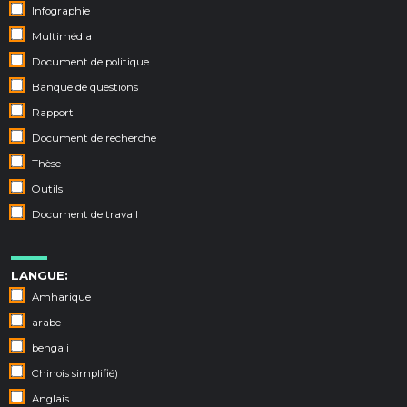
Infographie
Multimédia
Document de politique
Banque de questions
Rapport
Document de recherche
Thèse
Outils
Document de travail
LANGUE:
Amharique
arabe
bengali
Chinois simplifié)
Anglais