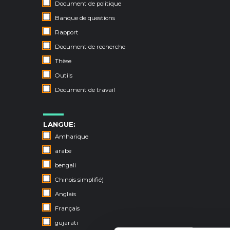
Document de politique
Banque de questions
Rapport
Document de recherche
Thèse
Outils
Document de travail
LANGUE:
Amharique
arabe
bengali
Chinois simplifié)
Anglais
Français
gujarati