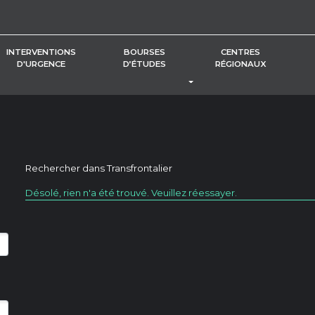
INTERVENTIONS
BOURSES
CENTRES
D'URGENCE
D’ÉTUDES
RÉGIONAUX
BASCULER LE MENU DÉROUL
Rechercher dans
Transfrontalier
Désolé, rien n'a été trouvé. Veuillez réessayer.