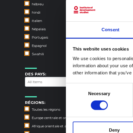
hébreu
hindi
italien
Népalais
Consent
Portugais
Espagnol
This website uses cookies
Swahili
We use cookies to personalis
information about your use of
other information that you’ve
DES PAYS:
Consent
Necessary
Selection
RÉGIONS:
Toutes les régions
Europe centrale et orientale
Afrique orientale et australe
Deny