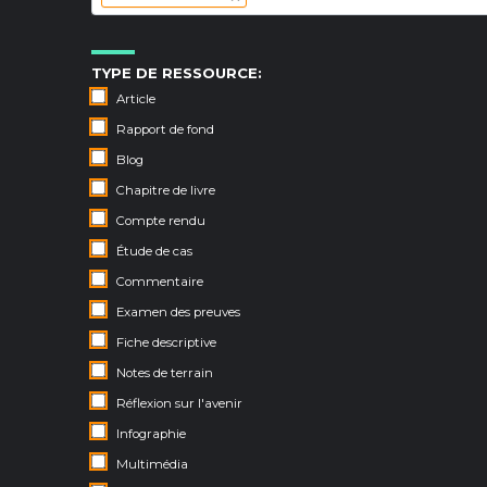
TYPE DE RESSOURCE:
Article
Rapport de fond
Blog
Chapitre de livre
Compte rendu
Étude de cas
Commentaire
Examen des preuves
Fiche descriptive
Notes de terrain
Réflexion sur l'avenir
Infographie
Multimédia