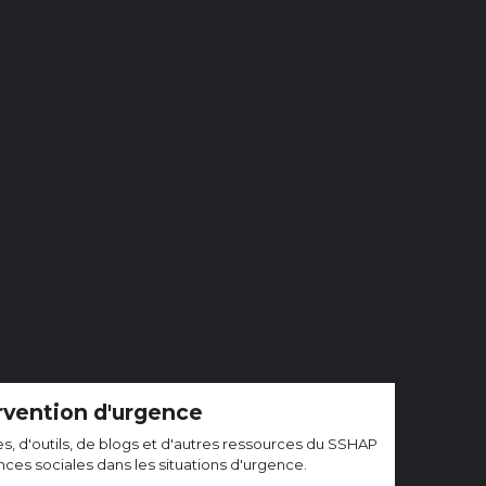
rvention d'urgence
ies, d'outils, de blogs et d'autres ressources du SSHAP
iences sociales dans les situations d'urgence.