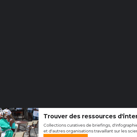
Trouver des ressources d'inte
Collections curatives de briefings, d'infograph
et d'autres organisations travaillant sur les sc