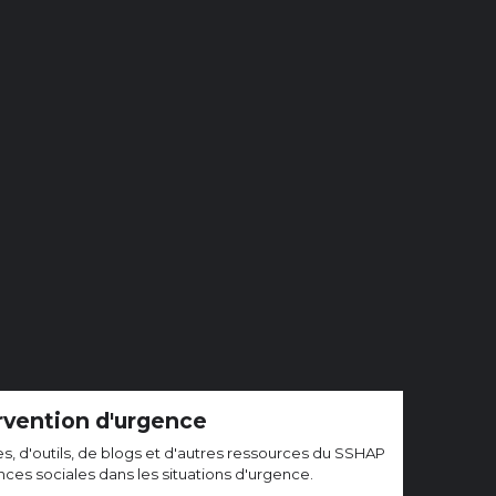
rvention d'urgence
ies, d'outils, de blogs et d'autres ressources du SSHAP
iences sociales dans les situations d'urgence.