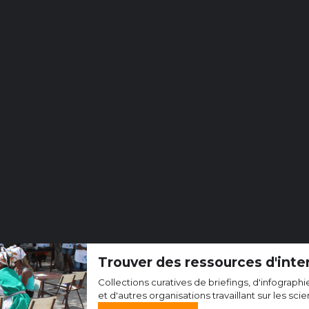
Trouver des ressources d'inte
Collections curatives de briefings, d'infograph
et d'autres organisations travaillant sur les sc