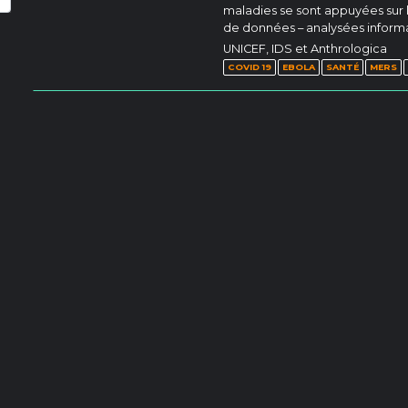
maladies se sont appuyées sur 
de données – analysées infor
UNICEF, IDS et Anthrologica
COVID 19
EBOLA
SANTÉ
MERS