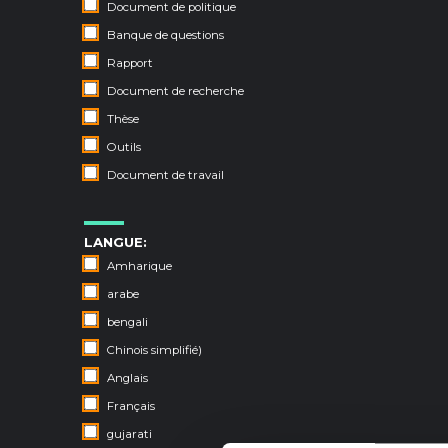
Document de politique
Banque de questions
Rapport
Document de recherche
Thèse
Outils
Document de travail
LANGUE:
Amharique
arabe
bengali
Chinois simplifié)
Anglais
Français
gujarati