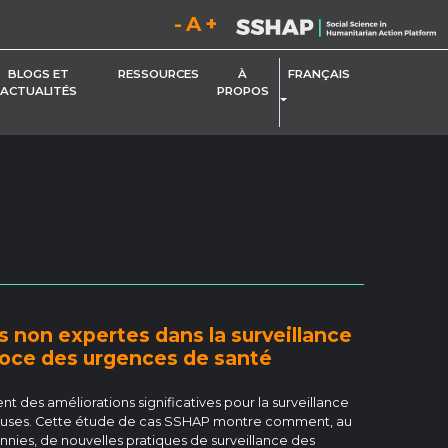
Diminuez la taille de la police.
Réinitialisez la taille de la police.
Augmentez la taille de la 
BLOGS ET
RESSOURCES
À
FRANÇAIS
ACTUALITÉS
PROPOS
BASCULER LE MENU DÉROU
ANT
s non expertes dans la surveillance
coce des urgences de santé
 des améliorations significatives pour la surveillance
ieuses. Cette étude de cas SSHAP montre comment, au
nies, de nouvelles pratiques de surveillance des