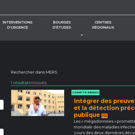
INTERVENTIONS
BOURSES
CENTRES
D'URGENCE
D’ÉTUDES
RÉGIONAUX
BASCULER LE MENU DÉROUL
Rechercher dans
MERS
1 résultats trouvés
COMPTE RENDU
Intégrer des preuve
et la détection pré
publique
FR
Les « mégadonnées » promettent
mondiale des maladies infect
cours des deux dernières décen