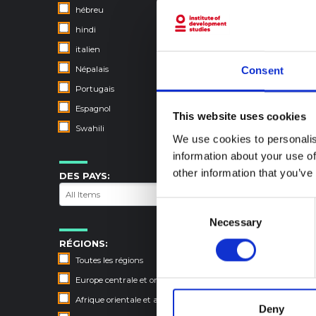
hébreu
hindi
italien
Népalais
Consent
Portugais
Espagnol
This website uses cookies
Swahili
We use cookies to personalis
information about your use of
other information that you’ve
DES PAYS:
Consent
Necessary
Selection
RÉGIONS:
Toutes les régions
Europe centrale et orientale
Afrique orientale et australe
Deny