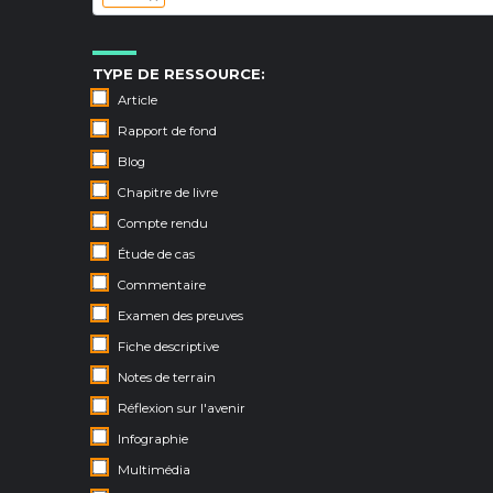
TYPE DE RESSOURCE:
Article
Rapport de fond
Blog
Chapitre de livre
Compte rendu
Étude de cas
Commentaire
Examen des preuves
Fiche descriptive
Notes de terrain
Réflexion sur l'avenir
Infographie
Multimédia