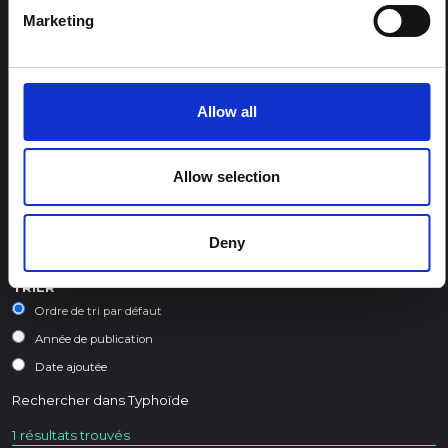
Marketing
THÈMES DES PÔLES RÉGIONAUX :
Conflit et consolidation de la paix
Déplacement et protection humanitaire
Allow all
Environnement et climat
Préparation et réponse aux épidémies
Allow selection
Sécurité alimentaire et moyens de subsistance
Santé, bien-être et soins
Deny
TRIER
Ordre de tri par défaut
Année de publication
Date ajoutée
Rechercher dans
Typhoïde
1 résultats trouvés