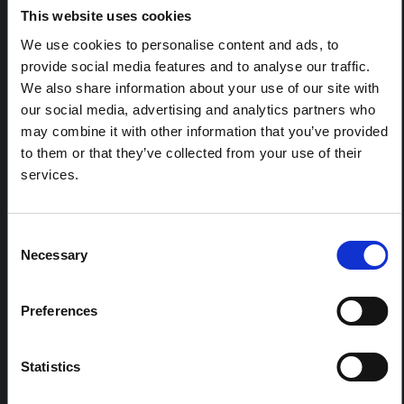
RÉGIONS:
This website uses cookies
Toutes les régions
We use cookies to personalise content and ads, to
Europe centrale et orientale
provide social media features and to analyse our traffic.
Afrique orientale et australe
We also share information about your use of our site with
Asie de l'Est et Pacifique
our social media, advertising and analytics partners who
Amérique latine et Caraïbes
may combine it with other information that you’ve provided
to them or that they’ve collected from your use of their
Moyen-Orient et Afrique du Nord
services.
Asie du sud
Afrique de l'Ouest et centrale
Consent
Necessary
Selection
CONTENU DE LA BOURSE :
Oui
Preferences
CENTRES RÉGIONAUX :
Statistics
Afrique centrale et orientale
Afrique de l'Ouest