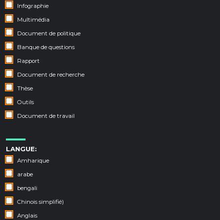
Infographie
Multimédia
Document de politique
Banque de questions
Rapport
Document de recherche
Thèse
Outils
Document de travail
LANGUE:
Amharique
arabe
bengali
Chinois simplifié)
Anglais