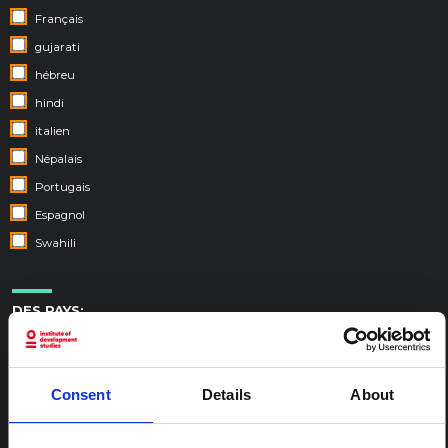
Français
gujarati
hébreu
hindi
italien
Népalais
Portugais
Espagnol
Swahili
DES PAYS:
Consent
Details
About