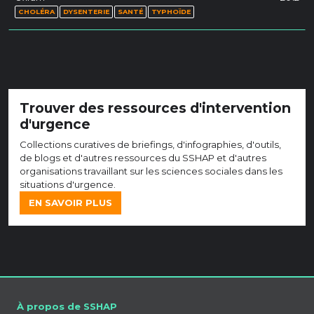
CHOLÉRA
DYSENTERIE
SANTÉ
TYPHOÏDE
Trouver des ressources d'intervention
d'urgence
Collections curatives de briefings, d'infographies, d'outils,
de blogs et d'autres ressources du SSHAP et d'autres
organisations travaillant sur les sciences sociales dans les
situations d'urgence.
EN SAVOIR PLUS
À propos de SSHAP