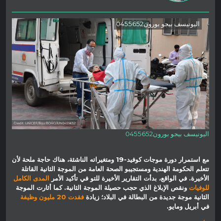
اليونيسف بيجو بورون0455652
اليونيسف بيجو بورون0455652
مع استمرار دورة موجات كوفيد-19 ومتغيراته الناشئة، هناك حاجة ملحة لأن
تتعلم الحكومة الهندية ومستجيبو الصحة العامة من الموجة الثانية القاتلة
الأخيرة. في الواقع، بدأت التقارير الأخيرة للتو في تأكيد الأمر
المدى الكامل
للوفيات
ونقص الإبلاغ الذي حجب حصيلة الموجة الثانية. كما أثارت الموجة
الثانية موجة جديدة من البطالة في البلاد؛ زيادة
فقدت 20 مليون وظيفة
في أبريل ومايو.