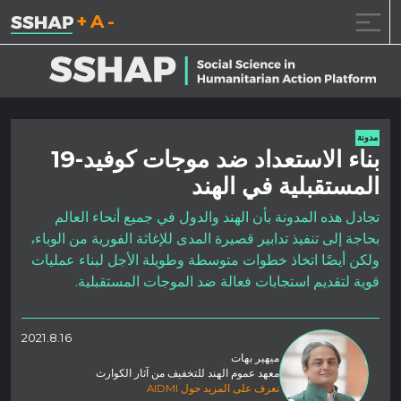
تقليل حجم الخط.
إعادة ضبط حجم الخ
زيادة حجم ال
خطى الى المحتوى
مدونة
بناء الاستعداد ضد موجات كوفيد-19
المستقبلية في الهند
تجادل هذه المدونة بأن الهند والدول في جميع أنحاء العالم
بحاجة إلى تنفيذ تدابير قصيرة المدى للإغاثة الفورية من الوباء،
ولكن أيضًا اتخاذ خطوات متوسطة وطويلة الأجل لبناء عمليات
قوية لتقديم استجابات فعالة ضد الموجات المستقبلية.
2021.8.16
ميهير بهات
معهد عموم الهند للتخفيف من آثار الكوارث
تعرف على المزيد حول AIDMI