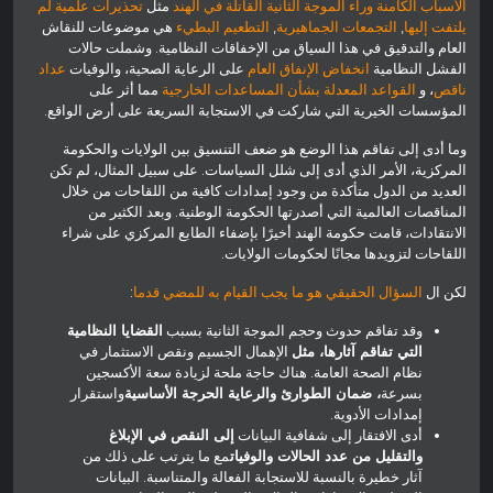
الأسباب الكامنة وراء الموجة الثانية القاتلة في الهند
مثل
تحذيرات علمية لم
يلتفت إليها
,
التجمعات الجماهيرية
,
التطعيم البطيء
هي موضوعات للنقاش
العام والتدقيق في هذا السياق من الإخفاقات النظامية. وشملت حالات
الفشل النظامية
انخفاض الإنفاق العام
على الرعاية الصحية، والوفيات
عداد
ناقص
، و
القواعد المعدلة بشأن المساعدات الخارجية
مما أثر على
المؤسسات الخيرية التي شاركت في الاستجابة السريعة على أرض الواقع.
وما أدى إلى تفاقم هذا الوضع هو ضعف التنسيق بين الولايات والحكومة
المركزية، الأمر الذي أدى إلى شلل السياسات. على سبيل المثال، لم تكن
العديد من الدول متأكدة من وجود إمدادات كافية من اللقاحات من خلال
المناقصات العالمية التي أصدرتها الحكومة الوطنية. وبعد الكثير من
الانتقادات، قامت حكومة الهند أخيرًا بإضفاء الطابع المركزي على شراء
اللقاحات لتزويدها مجانًا لحكومات الولايات.
لكن ال
السؤال الحقيقي هو ما يجب القيام به للمضي قدما
:
وقد تفاقم حدوث وحجم الموجة الثانية بسبب
القضايا النظامية
التي تفاقم آثارها، مثل
الإهمال الجسيم ونقص الاستثمار في
نظام الصحة العامة. هناك حاجة ملحة لزيادة سعة الأكسجين
بسرعة
، ضمان الطوارئ والرعاية الحرجة الأساسية
واستقرار
إمدادات الأدوية.
أدى الافتقار إلى شفافية البيانات
إلى النقص في الإبلاغ
والتقليل من عدد الحالات والوفيات
مع ما يترتب على ذلك من
آثار خطيرة بالنسبة للاستجابة الفعالة والمتناسبة. البيانات