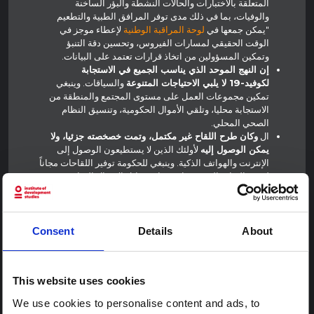
المتعلقة بالاختبارات والحالات النشطة والبؤر الساخنة
والوفيات، بما في ذلك مدى توفر المرافق الطبية والتطعيم
"يمكن جمعها في
لوحة المراقبة الوطنية
لإعطاء موجز في
الوقت الحقيقي لمسارات الفيروس، وتحسين دقة التنبؤ
وتمكين المسؤولين من اتخاذ قرارات تعتمد على البيانات.
إن النهج الموحد الذي يناسب الجميع في الاستجابة
لكوفيد-19 لا يلبي الاحتياجات المتنوعة
والسياقات. وينبغي
تمكين مجموعات العمل على مستوى المجتمع والمنطقة من
الاستجابة محليا، وتلقي الأموال الحكومية، وتنسيق النظام
الصحي المحلي.
ال
وكان طرح اللقاح غير مكتمل، وتمت خصخصته جزئيا، ولا
يمكن الوصول إليه
لأولئك الذين لا يستطيعون الوصول إلى
الإنترنت والهواتف الذكية. وينبغي للحكومة توفير اللقاحات مجاناً
لجميع الفئات العمرية واستخدام وسائل الاتصال المناسبة
ذ
للوصول إلى الفئات الضعيفة. اعتبارا من 25
يوليو 2021 فقط
8% من السكان الهنود
تم تطعيمهم بالكامل، في حين تم
تطعيم 18% إضافي جزئيًا.
لتسليم
والاستجابة الفعالة تتطلب تعاوناً نشطاً بين المجتمع
Consent
Details
About
المدني والحكومة
. وتدخلت منظمات المجتمع المدني المختلفة
للمساعدة في توفير الرعاية الحرجة. ومع ذلك، فقد تعرقلت
أنشطتها بشدة بسبب محدودية الوصول إلى الأموال، ويرجع
This website uses cookies
ذلك أساسًا إلى الشروط الصارمة لقانون (تنظيم) المساهمات
الأجنبية (FCRA) التي تمنع المنظمات من الوصول إلى الأموال
We use cookies to personalise content and ads, to
الأجنبية. لتسهيل هذه الخطوة، ستحتاج الحكومة إلى سحب