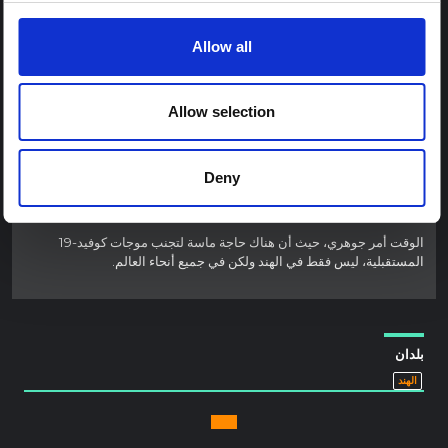
البلدان المنخفضة والمتوسطة الدخل. يجب على المجتمع
الدولي أن يتنازل بشكل عاجل عن حقوق الملكية الفكرية
للقاحات كوفيد-19 حتى يمكن تحقيق اللامركزية في إنتاج
Allow all
اللقاحات وزيادة القدرة الإنتاجية. اللقاحات هي منفعة عامة ولا
ينبغي تركها لآليات خاصة.
Allow selection
وفي الاستجابة للوباء، هناك حاجة إلى اتخاذ تدابير قصيرة ومتوسطة وطويلة
الأجل. بينما
تدابير قصيرة المدى
ينبغي التركيز على الإغاثة الفورية، وتوفير
الرعاية الحرجة، ونشر اللقاحات بشكل عادل وشامل،
التدابير المتوسطة
والطويلة الأجل
يجب أن نبني عمليات قوية لتقديم استجابات فعالة وضمان
Deny
الحقوق في الاحتياجات الأساسية مثل الغذاء والماء والصحة والوظائف
والمأوى.
الوقت أمر جوهري، حيث أن هناك حاجة ماسة لتجنب موجات كوفيد-19
المستقبلية، ليس فقط في الهند ولكن في جميع أنحاء العالم.
بلدان
الهند