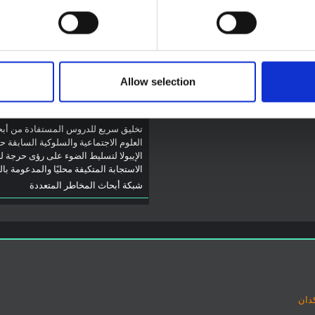
لتي تتأثر حاليًا بتفشي فيروس إيبولا
توجيهات
يو. لا تتناول المذكرة مباشرة الأخبار
توصيات: التخليق السريع
ت الأخيرة في الاستجابة لفيروس
لدروس العلوم الاجتماعية
ل تقدم السياق العام الذي تعمل فيه
والسلوكية حول الإيبولا من
وم المفتوحة
2026
تفشي فيروس بونديبوغيو
Allow selection
(2026) في إيتوري، جمهو
الكونغو الديمقراطية
تخليق سريع للدروس المستفادة من أب
العلوم الاجتماعية والسلوكية السابقة ح
الإيبولا لتسليط الضوء على رؤى حرجة ل
الاستجابة المتكيفة محليًا والمدعومة با
شبكة أبحاث المخاطر المتعددة
دان