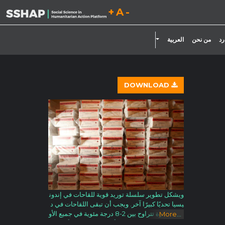
تقليل حجم الخط.
إعادة ضبط حجم الخط.
زيادة حجم الخط.
تبديل القائمة المنسدلة
رد
من نحن
العربية
DOWNLOAD
ويشكل تطوير سلسلة توريد قوية للقاحات في إندون
يسيا تحديًا كبيرًا آخر. ويجب أن تبقى اللقاحات في د
رجة حرارة تتراوح بين 2-8 درجة مئوية في جميع الأو
More
...
قات (باستثناء لقاح شلل الأطفال الذي يجب أن يبقى