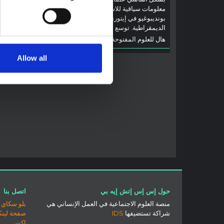
إيتوري، ا
معلومات سياقية للاستجابة لتفشي إيبولا
بوندييبوغ
بونديبوغيو في إيتوري، شرق جمهورية الكونغو
والتطورا
الديمقراطية. توسع هذه المذكرة في ...
إيبولا، ب
هال للعلوم المفتوحة
2026
جهات...
هال للعل
Allow all
حول إس إس إتش إيه بي
اتصل بنا
منصة العلوم الاجتماعية في العمل الإنساني هي
بلو سكاي
شراكة تستضيفها
IDS
صفحة لينك
إكس