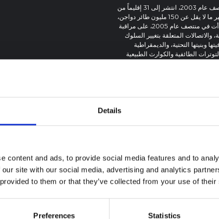
منذ اكتشاف فيروس H5N1 لأول مرة في جاوة الوسطى في منتصف عام 2003، انتشر إلى 31 إقليماً من
أقاليم إندونيسيا البالغ عددها 33 إقليماً، وتسبب في نفوق أو تدمير ما لا يقل عن 150 مليون طائر دواجن،
وقتل أكثر من 110 أشخاص. وقد ركزت الاستجابة الدولية، التي بدأت في منتصف عام 2005، على مراقبة
 والاتصالات المتعلقة بتغيير السلوك
تها وبنيتها التحتية، والديمقراطية
توترات الطائفية والكوارث الطبيعية
الإنسان والأمن الغذائي. ومع ذلك، فإن
 والقومية، تظهر أنها أساسية، وكذلك
لمنظمات الدولية التي تقود الاستجابة،
Details
e content and ads, to provide social media features and to analy
 our site with our social media, advertising and analytics partn
ة سياقية حول تفشي
 provided to them or that they’ve collected from your use of their
 بونديبوغيو في إيتوري
 المذكرة خلفية سياقية حول مقاطعة
Preferences
Statistics