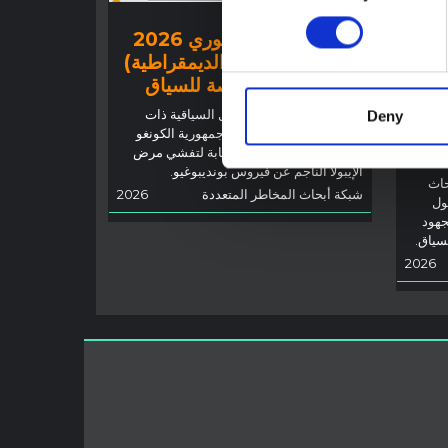
توجيهات
تفشي إيبولا في إيتوري 2026
(جمهورية الكونغو الديمقراطية)
 أجل
– نظرة عامة ملخصة للسياق
توضح هذه المذكرة العوامل السياقية ذات
Deny
رية
الصلة في مقاطعة إيتوري، جمهورية الكونغو
الديمقراطية، لإعلام الاستجابة لتفشي مرض
الإيبولا الناجم عن فيروس بونديبوغيو.
حاث
شبكة أبحاث المخاطر المتعددة
2026
ول
جهود
لسياق.
2026