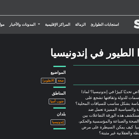
تبديل القائمة المنسدلة
استجابات الطوارئ
الزمالة
المراكز الإقليمية
المدونات والأخبار
موا
 الطيور في إندونيسيا
المواضيع
صحة
الانفلونزا
يروس أنفلونزا الطيور H5N1 شديد الإمراض تحديًا كبيرًا في إندونيسيا؟ لماذا
المناطق
مات للدولة وثقافتها تشجع على
جنوب آسيا
حساسة بشكل مناسب للسياقات المحلية؟
دية والسياسية المميزة تعمل ضد
بلدان
 تستكشف هذه الورقة التفاعلات بين
الصحة والصناعة والمؤسسية والحكم،
إندونيسيا
نيسيا. كيف يمكن السيطرة على مرض
طة والعقلانية غير مثبتة؟