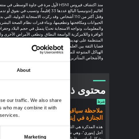
الحيوانات ومكافحتها وتطعيمها، وبناء قدرات نظام الصحة البشرية،
والمعلومات. وتواجه الاستجابة تحديًا يتمثل في حجم البلاد وجغرافي
الوافرة واللامركزية الواسعة النطاق. وتطغى الأمراض الأخرى وال
المنتظمة على تهديد أنفلونزا الطيور الشديدة الإمراض على صحة 
قضايا الثقة بين العلم والحكومة وقطاع الأعمال والمجتمع المدني
الهياكل المتنوعة للمخاطر والمنافع العامة والحوكمة المرتبطة با
والأشخاص المتأثرين بالأزمة. المرض.
About
محتوى ذو صلة
se our traffic. We also share
شرط
شرط
ers who may combine it with
ملاحظة سياقية: ممارسات
ملاحظ
 services.
الجنازة في إيتوري
إيبولا
(2026)
هذه المذكرة هي الثانية التي ينتجها "التجمع من
أجل إيتوري"، وهي شبكة غير رسمية يقودها
تقدم هذه
Marketing
بشكل أساسي علماء اجتماعيون يقدمون