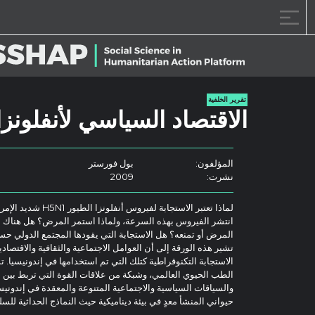
خطى الى المحتوى
تقرير الخلفية
الاقتصاد السياسي لأنفلونزا
المؤلفون:
بول فورستر
نشرت:
2009
لماذا تعتبر الاستجابة لف
انتشر الفيروس بهذه السرعة، ولماذا استمر المرض؟ هل هناك س
المرض أو تمنعه؟ هل الاستجابة التي يقودها المجتمع الدولي 
تشير هذه الورقة إلى أن العوامل الاجتماعية والثقافية والاقتصا
الاستجابة التكنوقراطية كتلك التي تم استخدامها في إندونيسيا.
الطب الحيوي العالمي، وشبكة من علاقات القوة التي تربط بين 
والسياقات السياسية والاجتماعية المتنوعة والمعقدة في إندو
حيواني المنشأ معدٍ في بيئة ديناميكية حيث النماذج الحداثية للسل