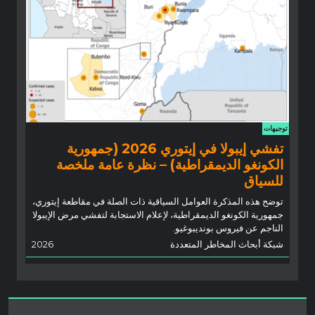
توجيهات
تفشي إيبولا في إيتوري 2026 (جمهورية
الكونغو الديمقراطية) – نظرة عامة ملخصة
للسياق
توضح هذه المذكرة العوامل السياقية ذات الصلة في مقاطعة إيتوري،
جمهورية الكونغو الديمقراطية، لإعلام الاستجابة لتفشي مرض الإيبولا
الناجم عن فيروس بونديبوغيو.
شبكة أبحاث المخاطر المتعددة
2026