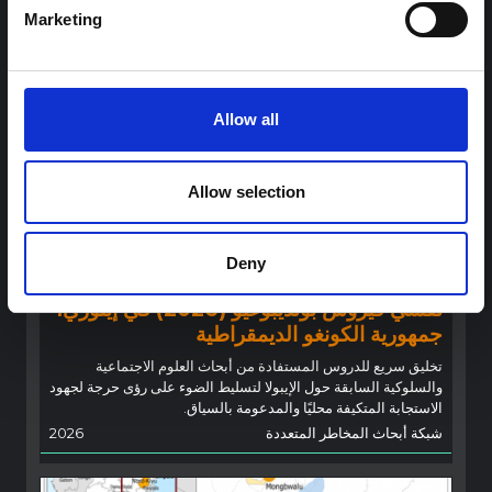
Marketing
Allow all
Allow selection
توجيهات
توصيات: التخليق السريع لدروس العلوم
Deny
الاجتماعية والسلوكية حول الإيبولا من أجل
تفشي فيروس بونديبوغيو (2026) في إيتوري،
جمهورية الكونغو الديمقراطية
تخليق سريع للدروس المستفادة من أبحاث العلوم الاجتماعية
والسلوكية السابقة حول الإيبولا لتسليط الضوء على رؤى حرجة لجهود
الاستجابة المتكيفة محليًا والمدعومة بالسياق.
شبكة أبحاث المخاطر المتعددة
2026