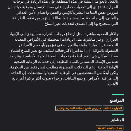
بالفعل بالعوامل البيئية في هذه المنطقة، فإن هذه الزيادة في درجات
الحرارة قد تؤدي إلى تحديات خطيرة على صحة الإنسان ونوعية حياته. إن
فيروس نقص المناعة البشرية/الإيدز، والفقر، وانعدام الأمن الغذائي
والمائي، إلى جانب عدم المساواة والبطالة، ستزيد من تعقيد الطريقة
التي سنحتاج بها إلى التصدي لتحديات تغير المناخ.
والآثار الصحية مباشرة، مثل ارتفاع درجات الحرارة مما يؤدي إلى الإجهاد
الحراري، وغير مباشرة، مثل الزيادات المحتملة في الأمراض المعدية
الناجمة عن المياه الملوثة والتغيرات في توزيع و/أو حجم الأمراض
المنقولة بالنواقل. إن التدابير الأكثر فعالية للتكيف مع تغير المناخ لضمان
صحة السكان هي تنفيذ أنظمة وخدمات الصحة العامة الأساسية. وتتراوح
هذه من الإمداد المستمر بالمياه النظيفة إلى خدمات الرعاية الصحية
الأولية الكافية. دعم التدخلات المطلوبة مطلوب ليس فقط من الحكومة،
ولكن أيضًا من المتخصصين في الرعاية الصحية والمجتمعات. إن الحاجة
إلى مراقبة الأمراض، وجمع البيانات، وإجراء بحوث أكثر تركيزا أمر بالغ
الأهمية.
المواضيع
الكوارث البيئية
فيروس نقص المناعة البشرية والإيدز
المناطق
شرق وجنوب أفريقيا