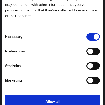
شرط
may combine it with other information that you’ve
ملاحظة سياقية حول تفشي إيبولا بونديبوغيو
provided to them or that they’ve collected from your use
في إيتوري (2026)
of their services.
تقدم هذه المذكرة خلفية سياقية حول مقاطعة إيتوري، التي تتأثر
حاليًا بتفشي فيروس إيبولا بوندييبوغيو. لا تتناول المذكرة مباشرة
الأخبار والتطورات الأخيرة في الاستجابة لفيروس إيبولا، بل تقدم
Consent
السياق العام الذي تعمل فيه جهات...
Necessary
Selection
هال للعلوم المفتوحة
2026
Preferences
Statistics
Marketing
توجيهات
Allow all
توصيات: التخليق السريع لدروس العلوم