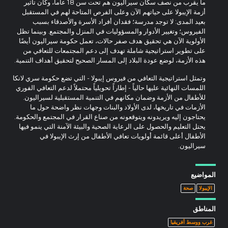
ما يقرب من نصف سكان سيراليون هم تحت سن 18 عاما، وكان تأثير
أزمة الإيبولا على حياتهم الآن وعلى الفرص المتاحة لهم في المستقبل
بعيد المدى: لا توجد مدرسة؛ فقدان أفراد الأسرة والأصدقاء بسبب
الفيروس؛ وتغيير الأدوار والمسؤوليات في المنزل والمجتمع. وبينما تظل
الأولوية الآن هي تحقيق هدف صفر حالات، تعمل حكومة سيراليون أيضًا
على تطوير استراتيجية شاملة تهدف إلى دعم المجتمعات للتعافي من
هذه الأزمة، لوضع عودة البلاد إلى المسار الصحيح لتحقيق أهداف التنمية.
وتمثل استراتيجية التعافي من فيروس إيبولا - التي تضع حكومة سري لانكا
اللمسات النهائية عليها حالياً - إطاراً تحويلياً محتملاً لدعم التعافي الفوري
للأطفال من الأزمة وضمان مكانهم في التنمية المستقبلية لسيراليون.
الأزمات في تاريخها، لدى الأولاد والبنات وجهات نظر واضحة حول ما
يحتاجون إليه ويريدونه ويتوقعونه من صناع القرار في المجتمع والحكومة.
يحتل التعليم والحصول على الرعاية الصحية والبيئة الآمنة التي ينمو فيها
الأطفال أعلى قائمة أولويات تعافي الأطفال من إرث الإيبولا في
سيراليون.
المواضيع
الإيبولا
صحة
المناطق
غرب ووسط أفريقيا