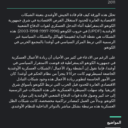
2011
تحلل هذه الورقة كيف قام قادة الجيش الأوغندي بتعبئة الشبكات
الاقتصادية العابرة للحدود لاستغلال الفرص الاقتصادية في شرق جمهورية
الكونغو الديمقراطية أثناء التدخل العسكري لقوات الدفاع الشعبية
الأوغندية (UPDF) في حروب الكونغو (1996-1997؛ 1998-2003). هذه
الشبكات هي نقطة البداية لتقييمنا للهياكل والشبكات السياسية غير
الرسمية التي تربط المركز السياسي في أوغندا بالمجمع الحربي في
الكونغو.
على الرغم من الادعاء في كثير من الأحيان أن ريادة الأعمال العسكرية
في جمهورية الكونغو الديمقراطية قد قوضت الاستقرار السياسي في
أوغندا، فإننا نقول إن أنشطة رواد الأعمال / الشبكات العسكرية الأوغندية
الخاضعة لسيطرتهم كانت جزءًا لا يتجزأ من نظام الحكم في أوغندا. كان
من الأمور الحاسمة لتطوير ريادة الأعمال هذه وجود شبكات التبادل
الاقتصادي العابرة للحدود قبل الحرب التي تربط الكونغو بأسواق شرق
إفريقيا. وقد سهلت السيطرة العسكرية على هذه الشبكات غير الرسمية
إلى حد كبير وصول قادة قوات الدفاع الشعبي الأوغندية إلى موارد
الكونغو. وبدلاً من العمل كمصادر تراكمية مخصخصة، كانت شبكات الظل
العسكرية هذه مرتبطة بشكل مباشر بالدوائر الداخلية للنظام الأوغندي.
المواضيع