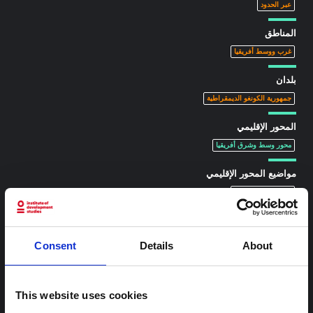
عبر الحدود
المناطق
غرب ووسط أفريقيا
بلدان
جمهورية الكونغو الديمقراطية
المحور الإقليمي
محور وسط وشرق أفريقيا
مواضيع المحور الإقليمي
الصراع وبناء السلام
معرف الهوية الرقمي:
https://doi.org/10.1080/17531055.2012.664701
Consent
Details
About
محتوى ذو صلة
This website uses cookies
شرط