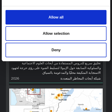
Allow all
توجيهات
Allow selection
توصيات: التخليق السريع لدروس العلوم
الاجتماعية والسلوكية حول الإيبولا من أجل
تفشي فيروس بونديبوغيو (2026) في إيتوري،
Deny
جمهورية الكونغو الديمقراطية
تخليق سريع للدروس المستفادة من أبحاث العلوم الاجتماعية
والسلوكية السابقة حول الإيبولا لتسليط الضوء على رؤى حرجة لجهود
الاستجابة المتكيفة محليًا والمدعومة بالسياق.
شبكة أبحاث المخاطر المتعددة
2026