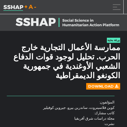
تقليل حجم الخط.
إعادة ضبط حجم ال
زيادة حجم ا
خطى الى المحتوى
ورقة بحثية
ممارسة الأعمال التجارية خارج
الحرب. تحليل لوجود قوات الدفاع
الشعبي الأوغندية في جمهورية
الكونغو الديمقراطية
DOWNLOAD
المؤلفون:
كوين فلاسينروت، ساندرين بيرو، جيروين كوفيلير
كاتب مشارك:
مجلة دراسات شرق أفريقيا
نشرت: