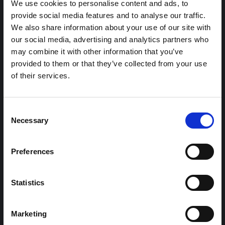
We use cookies to personalise content and ads, to
ملاحظة سياقية: ممارسات الجنازة في إيتوري
provide social media features and to analyse our traffic.
هذه المذكرة هي الثانية التي ينتجها "التجمع من أجل إيتوري"، وهي
We also share information about your use of our site with
شبكة غير رسمية يقودها بشكل أساسي علماء اجتماعيون يقدمون
our social media, advertising and analytics partners who
معلومات سياقية للاستجابة لتفشي إيبولا بونديبوغيو في إيتوري،
may combine it with other information that you’ve
شرق جمهورية الكونغو الديمقراطية. توسع هذه المذكرة في ...
provided to them or that they’ve collected from your use
هال للعلوم المفتوحة
2026
of their services.
شرط
ملاحظة سياقية حول تفشي إيبولا بونديبوغيو
Consent
في إيتوري (2026)
Necessary
Selection
تقدم هذه المذكرة خلفية سياقية حول مقاطعة إيتوري، التي تتأثر
حاليًا بتفشي فيروس إيبولا بوندييبوغيو. لا تتناول المذكرة مباشرة
الأخبار والتطورات الأخيرة في الاستجابة لفيروس إيبولا، بل تقدم
Preferences
السياق العام الذي تعمل فيه جهات...
هال للعلوم المفتوحة
2026
Statistics
Marketing