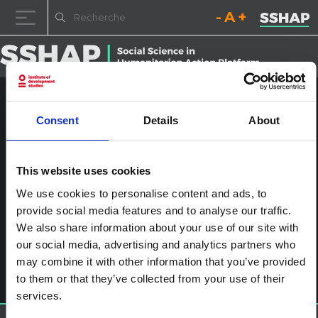
Diminuez la taille de la pol
Réinitialisez la t
Augmentez l
Passer au contenu
Logo de l'Université de Bath
Consent
Details
About
Publié le
14 décembre 2022
par
ssia_admin
This website uses cookies
We use cookies to personalise content and ads, to
provide social media features and to analyse our traffic.
We also share information about your use of our site with
Navigation des articles
%titre
our social media, advertising and analytics partners who
Laisser un commentaire
may combine it with other information that you’ve provided
Vous devez
vous connecter
pour publier un commentaire.
to them or that they’ve collected from your use of their
services.