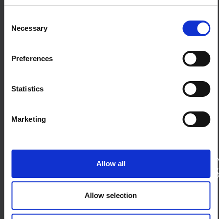
À propos de SSHAP
Consent
SSHAP est un partenariat hébergé par
IDS
Necessary
Selection
À propos
Contactez-nous
Preferences
Termes et conditions
Cookies sur ce site Web
Statistics
Connecte-toi avec nous
Ciel bleu
LinkedIn
Marketing
X
Forum SSHAP
Les partenaires
Allow all
Bailleurs de fonds
Allow selection