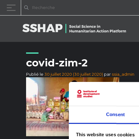
Passer au contenu
covid-zim-2
Publié le
30 juillet 2020
(30 juillet 2020)
par
ssia_admin
Consent
This website uses cookies