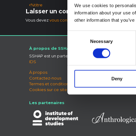
Navigation des articles
%titre
We use cookies to personalis
Laisser un commentaire
information about your use of
other information that you’ve
Vous devez
vous connecter
pour publier un commentai
Consent
Necessary
Selection
À propos de SSHAP
Connect
SSHAP est un partenariat hébergé par
Ciel bleu
IDS
LinkedIn
X
À propos
Forum 
Contactez-nous
Deny
Termes et conditions
Cookies sur ce site Web
Les partenaires