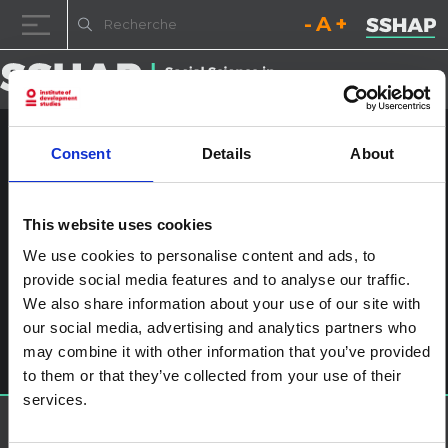
Diminuez la taille de la pol
Réinitialisez la t
Augmentez l
Passer au contenu
Consent
Details
About
hébreu
RAPPORT
This website uses cookies
Gaza vue de près
We use cookies to personalise content and ads, to
Tout ce que vous devez savoir sur le blocus de Gaza, depuis
provide social media features and to analyse our traffic.
son taux de chômage élevé et ses pénuries d’électricité et
d’eau potable, jusqu’aux choix politiques d’Israël qui refusent la
We also share information about your use of our site with
circulation, violent les droits et bloquent le développement.
our social media, advertising and analytics partners who
Gisha
2023
may combine it with other information that you’ve provided
to them or that they’ve collected from your use of their
services.
À propos de SSHAP