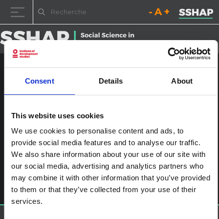
Diminuez la taille de la pol
Réinitialisez la t
Augmentez l
Passer au contenu
Action humanitaire inclusive
Consent
Details
About
en faveur du handicap
vF_page-0004
This website uses cookies
Publié le
10 juillet 2023
par
ssia_admin
We use cookies to personalise content and ads, to
provide social media features and to analyse our traffic.
Navigation des articles
We also share information about your use of our site with
%titre
Laisser un commentaire
our social media, advertising and analytics partners who
may combine it with other information that you’ve provided
Vous devez
vous connecter
pour publier un commentaire.
to them or that they’ve collected from your use of their
services.