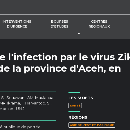
INTERVENTIONS
BOURSES
CENTRES
D'URGENCE
D’ÉTUDES
RÉGIONAUX
BASCULER LE MENU DÉROUL
 l'infection par le virus Zi
e la province d'Aceh, en
, S., Setiawanf, AM, Maulanaa,
LES SUJETS
R, Ikrama, I., Haryantog, S.,
SANTÉ
-Morales. UN J
RÉGIONS
ASIE DE L'EST ET PACIFIQUE
nté publique de portée