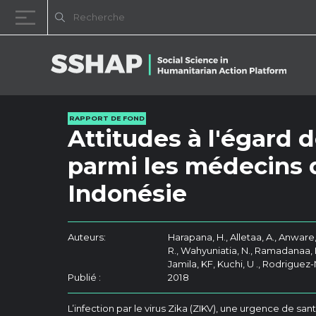
Passer au contenu
RAPPORT DE FOND
Attitudes à l'égard de
parmi les médecins d
Indonésie
Auteurs:
Harapana, H., Alletaa, A., Anware
R., Wahyuniatia, N., Ramadanaa, M
Jamila, KF, Kuchi, U ., Rodriguez
Publié :
2018
L’infection par le virus Zika (ZIKV), une urgence de sa