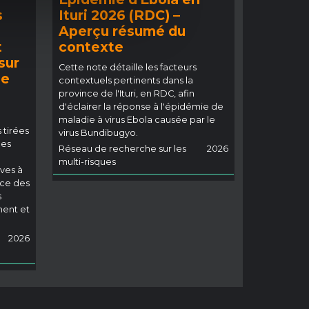
s
Ituri 2026 (RDC) –
Aperçu résumé du
t
contexte
sur
Cette note détaille les facteurs
ie
contextuels pertinents dans la
o
province de l'Ituri, en RDC, afin
d'éclairer la réponse à l'épidémie de
maladie à virus Ebola causée par le
 tirées
virus Bundibugyo.
les
Réseau de recherche sur les
2026
multi-risques
ves à
nce des
s
ment et
2026