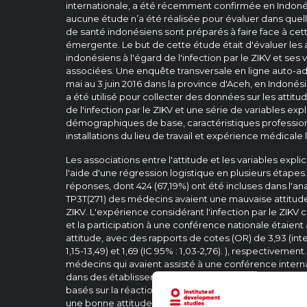
internationale, a été récemment confirmée en Indonés
aucune étude n’a été réalisée pour évaluer dans quel
de santé indonésiens sont préparés à faire face à cet
émergente. Le but de cette étude était d'évaluer les
indonésiens à l'égard de l'infection par le ZIKV et ses 
associées. Une enquête transversale en ligne auto-a
mai au 3 juin 2016 dans la province d'Aceh, en Indonés
a été utilisé pour collecter des données sur les attit
de l'infection par le ZIKV et une série de variables ex
démographiques de base, caractéristiques professionn
installations du lieu de travail et expérience médicale li
Les associations entre l'attitude et les variables expli
l'aide d'une régression logistique en plusieurs étapes
réponses, dont 424 (67,19%) ont été incluses dans l'ana
TP3T(271) des médecins avaient une mauvaise attitude à
ZIKV. L'expérience considérant l'infection par le ZIKV
et la participation à une conférence nationale étaien
attitude, avec des rapports de cotes (OR) de 3,93 (inte
1,15-13,49) et 1,69 (IC 95% : 1,03-2,76). ), respectiveme
médecins qui avaient assisté à une conférence internat
dans des établissements dotés d'installations de diag
basés sur la réaction en chaîne par polymérase) avai
une bonne attitude (OR : 0,35 [95%, IC : 0,15-0,84] et 0,4