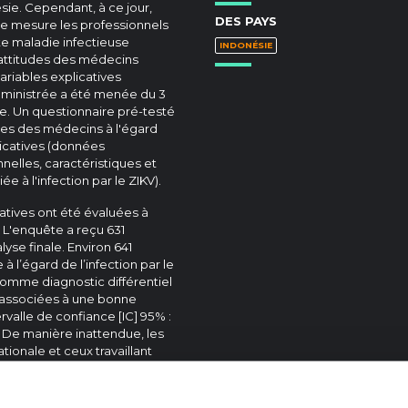
ie. Cependant, à ce jour,
DES PAYS
le mesure les professionnels
te maladie infectieuse
INDONÉSIE
 attitudes des médecins
variables explicatives
dministrée a été menée du 3
ie. Un questionnaire pré-testé
udes des médecins à l'égard
plicatives (données
elles, caractéristiques et
ée à l'infection par le ZIKV).
catives ont été évaluées à
. L'enquête a reçu 631
lyse finale. Environ 641
 l’égard de l’infection par le
 comme diagnostic différentiel
t associées à une bonne
rvalle de confiance [IC] 95% :
nt. De manière inattendue, les
ionale et ceux travaillant
nostic moléculaire (tests
ent moins de chances d'avoir
2 [95% IC : 0,19-0,95],