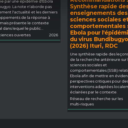
e par une épidémie d'Ebola
Synthèse rapide de
ugyo. La note n'aborde pas
enseignements des
ement l'actualité et les derniers
oppements de la réponse à
sciences sociales e
 mais présente le contexte
comportementales 
 dans lequel le public...
Ebola pour l'épidém
iences ouvertes
2026
du virus Bundibugy
(2026) Ituri, RDC
Une synthèse rapide des leçons
de la recherche antérieure sur 
sciences sociales et
comportementales (SSB) relati
Ebola afin de mettre en évide
perspectives critiques pour de
interventions adaptées locale
éclairées par le contexte.
Réseau de recherche sur les
multi-risques