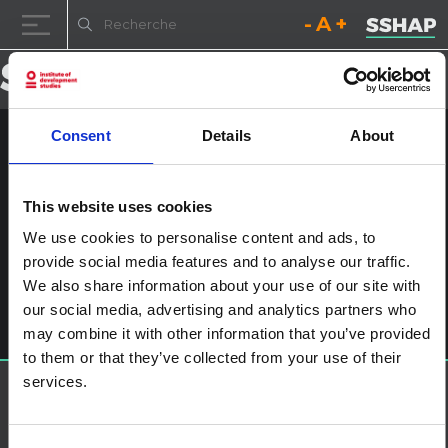
Diminuez la taille de la pol
Réinitialisez la t
Augmentez l
Passer au contenu
Consent
Details
About
NYHQ2014-1419
Publié le
23 janvier 2017
(23 janvier 2017)
par
ssia_admin
This website uses cookies
We use cookies to personalise content and ads, to
Navigation des articles
%titre
provide social media features and to analyse our traffic.
Laisser un commentaire
We also share information about your use of our site with
Vous devez
vous connecter
pour publier un commentaire.
our social media, advertising and analytics partners who
may combine it with other information that you’ve provided
to them or that they’ve collected from your use of their
services.
À propos de SSHAP
SSHAP est un partenariat hébergé par
IDS