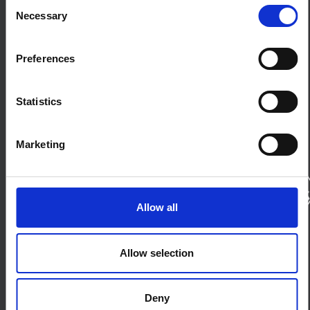
Consent
À propos
Necessary
Selection
Contactez-nous
Termes et conditions
Cookies sur ce site Web
Preferences
Connecte-toi avec nous
Ciel bleu
Statistics
LinkedIn
X
Forum SSHAP
Marketing
Les partenaires
Allow all
Bailleurs de fonds
Allow selection
Deny
© 2026 IDS, Wellcome Trust, le Bureau des affaires