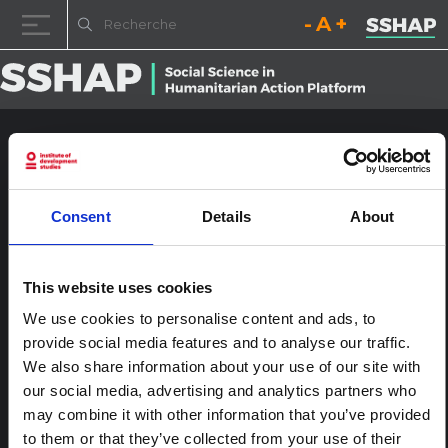
Diminuez la taille de la pol
Réinitialisez la t
Augmentez l
Passer au contenu
Mpox v1
Publié le
14 août 2024
par
ssia_admin
Consent
Details
About
This website uses cookies
We use cookies to personalise content and ads, to
provide social media features and to analyse our traffic.
We also share information about your use of our site with
our social media, advertising and analytics partners who
may combine it with other information that you’ve provided
Navigation des articles
%titre
Laisser un commentaire
to them or that they’ve collected from your use of their