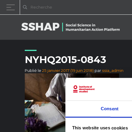
Passer au contenu
NYHQ2015-0843
Publié le
25 janvier 2017
(19 juin 2018)
par
ssia_admin
Consent
This website uses cookies