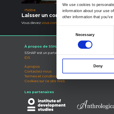
We use cookies to personalis
Navigation des articles
%titre
information about your use of
Laisser un commentaire
other information that you’ve
Vous devez
vous connecter
pour publier un commentai
Consent
Necessary
Selection
À propos de SSHAP
Connect
SSHAP est un partenariat hébergé par
Ciel bleu
IDS
LinkedIn
X
Deny
À propos
Forum 
Contactez-nous
Termes et conditions
Cookies sur ce site Web
Les partenaires